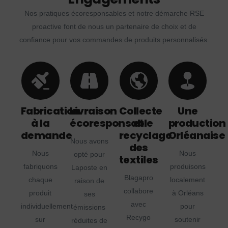
Nos pratiques écoresponsables et notre démarche RSE
proactive font de nous un partenaire de choix et de
confiance pour vos commandes de produits personnalisés.
Fabrication
Livraison
Collecte
Une
à la
écoresponsable
et
production
demande
recyclage
Orléanaise
Nous avons
des
Nous
Nous
opté pour
textiles
fabriquons
produisons
Laposte en
Blagapro
chaque
localement
raison de
collabore
produit
à Orléans
ses
avec
individuellement
pour
émissions
Recygo
sur
soutenir
réduites de