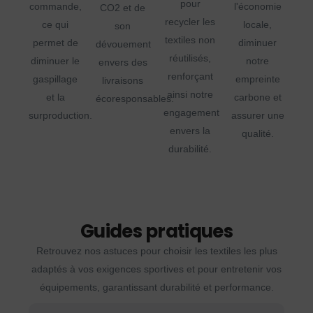
pour
commande,
l'économie
CO2 et de
recycler les
ce qui
locale,
son
textiles non
permet de
diminuer
dévouement
réutilisés,
diminuer le
notre
envers des
renforçant
gaspillage
empreinte
livraisons
ainsi notre
et la
carbone et
écoresponsables.
engagement
surproduction.
assurer une
envers la
qualité.
durabilité.
Guides pratiques
Retrouvez nos astuces pour choisir les textiles les plus
adaptés à vos exigences sportives et pour entretenir vos
équipements, garantissant durabilité et performance.