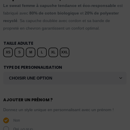
Le sweat femme à capuche tendance et éco-responsable
est
fabriqué avec
80% de coton biologique
et
20% de polyester
recyclé
. Sa capuche doublée avec cordon et sa bande de
propreté en chevron garantissent un confort optimal.
TAILLE ADULTE
XS
S
M
L
XL
XXL
TYPE DE PERSONNALISATION
AJOUTER UN PRÉNOM ?
Donnez un style unique en personnalisant avec un prénom !
Non
Oui.
(
+
5,00
€
)