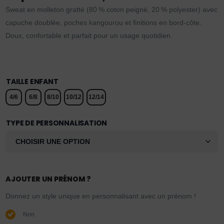
Sweat en molleton gratté (80 % coton peigné, 20 % polyester) avec
capuche doublée, poches kangourou et finitions en bord-côte.
Doux, confortable et parfait pour un usage quotidien.
TAILLE ENFANT
4/6
6/8
8/10
10/12
12/14
TYPE DE PERSONNALISATION
AJOUTER UN PRÉNOM ?
Donnez un style unique en personnalisant avec un prénom !
Non