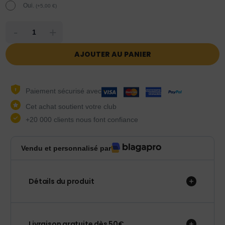
Oui.
(
+
5,00
€
)
-
+
AJOUTER AU PANIER
Paiement sécurisé avec
Cet achat soutient votre club
+20 000 clients nous font confiance
Vendu et personnalisé par
Détails du produit
Livraison gratuite dès 50€