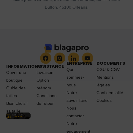
Buffon, 45100 Orléans.
ENTREPRISE
DOCUMENTS
INFORMATIONS
ASSISTANCE
Qui
CGU & CGV
Ouvrir une
Livraison
sommes-
Mentions
boutique
Option
nous
légales
Guide des
prénom
Notre
Confidentialité
tailles
Conditions
savoir-faire
Cookies
Bien choisir
de retour
Nous
sa taille
contacter
Notre
engagement