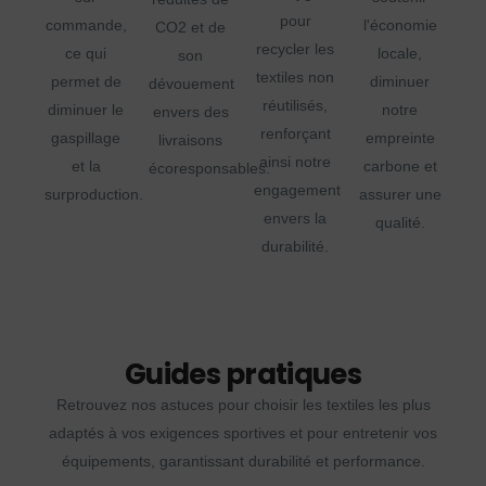
pour
commande,
l'économie
CO2 et de
recycler les
ce qui
locale,
son
textiles non
permet de
diminuer
dévouement
réutilisés,
diminuer le
notre
envers des
renforçant
gaspillage
empreinte
livraisons
ainsi notre
et la
carbone et
écoresponsables.
engagement
surproduction.
assurer une
envers la
qualité.
durabilité.
Guides pratiques
Retrouvez nos astuces pour choisir les textiles les plus
adaptés à vos exigences sportives et pour entretenir vos
équipements, garantissant durabilité et performance.