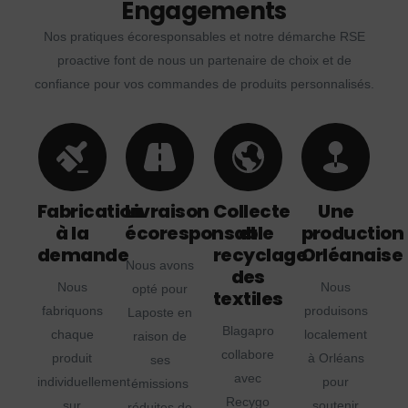
Engagements
Nos pratiques écoresponsables et notre démarche RSE
proactive font de nous un partenaire de choix et de
confiance pour vos commandes de produits personnalisés.
Fabrication
Livraison
Collecte
Une
à la
écoresponsable
et
production
demande
recyclage
Orléanaise
Nous avons
des
Nous
Nous
opté pour
textiles
fabriquons
produisons
Laposte en
Blagapro
chaque
localement
raison de
collabore
produit
à Orléans
ses
avec
individuellement
pour
émissions
Recygo
sur
soutenir
réduites de