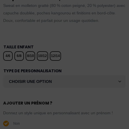
Sweat en molleton gratté (80 % coton peigné, 20 % polyester) avec
capuche doublée, poches kangourou et finitions en bord-côte.
Doux, confortable et parfait pour un usage quotidien.
TAILLE ENFANT
4/6
6/8
8/10
10/12
12/14
TYPE DE PERSONNALISATION
AJOUTER UN PRÉNOM ?
Donnez un style unique en personnalisant avec un prénom !
Non