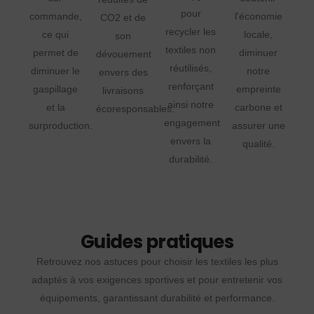
pour
commande,
l'économie
CO2 et de
recycler les
ce qui
locale,
son
textiles non
permet de
diminuer
dévouement
réutilisés,
diminuer le
notre
envers des
renforçant
gaspillage
empreinte
livraisons
ainsi notre
et la
carbone et
écoresponsables.
engagement
surproduction.
assurer une
envers la
qualité.
durabilité.
Guides pratiques
Retrouvez nos astuces pour choisir les textiles les plus
adaptés à vos exigences sportives et pour entretenir vos
équipements, garantissant durabilité et performance.