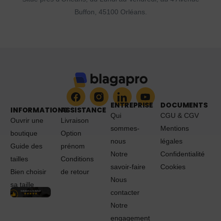
Buffon, 45100 Orléans.
ENTREPRISE
DOCUMENTS
INFORMATIONS
ASSISTANCE
Qui
CGU & CGV
Ouvrir une
Livraison
sommes-
Mentions
boutique
Option
nous
légales
Guide des
prénom
Notre
Confidentialité
tailles
Conditions
savoir-faire
Cookies
Bien choisir
de retour
Nous
sa taille
contacter
Notre
engagement