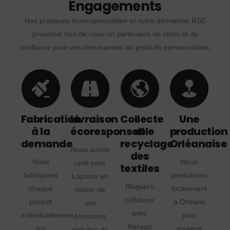
Engagements
Nos pratiques écoresponsables et notre démarche RSE
proactive font de nous un partenaire de choix et de
confiance pour vos commandes de produits personnalisés.
Fabrication
Livraison
Collecte
Une
à la
écoresponsable
et
production
demande
recyclage
Orléanaise
Nous avons
des
Nous
Nous
opté pour
textiles
fabriquons
produisons
Laposte en
Blagapro
chaque
localement
raison de
collabore
produit
à Orléans
ses
avec
individuellement
pour
émissions
Recygo
sur
soutenir
réduites de