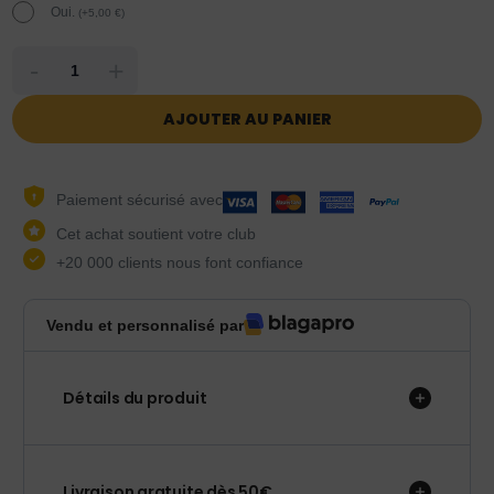
Oui.
(
+
5,00
€
)
-
+
AJOUTER AU PANIER
Paiement sécurisé avec
Cet achat soutient votre club
+20 000 clients nous font confiance
Vendu et personnalisé par
Détails du produit
Livraison gratuite dès 50€