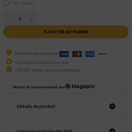
Oui.
(
+
5,00
€
)
-
+
AJOUTER AU PANIER
Paiement sécurisé avec
Cet achat soutient votre club
+20 000 clients nous font confiance
Vendu et personnalisé par
Détails du produit
Livraison gratuite dès 50€