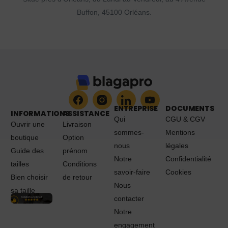
Buffon, 45100 Orléans.
ENTREPRISE
DOCUMENTS
INFORMATIONS
ASSISTANCE
Qui
CGU & CGV
Ouvrir une
Livraison
sommes-
Mentions
boutique
Option
nous
légales
Guide des
prénom
Notre
Confidentialité
tailles
Conditions
savoir-faire
Cookies
Bien choisir
de retour
Nous
sa taille
contacter
Notre
engagement