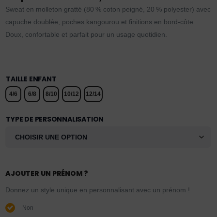
Sweat en molleton gratté (80 % coton peigné, 20 % polyester) avec
capuche doublée, poches kangourou et finitions en bord-côte.
Doux, confortable et parfait pour un usage quotidien.
TAILLE ENFANT
4/6
6/8
8/10
10/12
12/14
TYPE DE PERSONNALISATION
AJOUTER UN PRÉNOM ?
Donnez un style unique en personnalisant avec un prénom !
Non