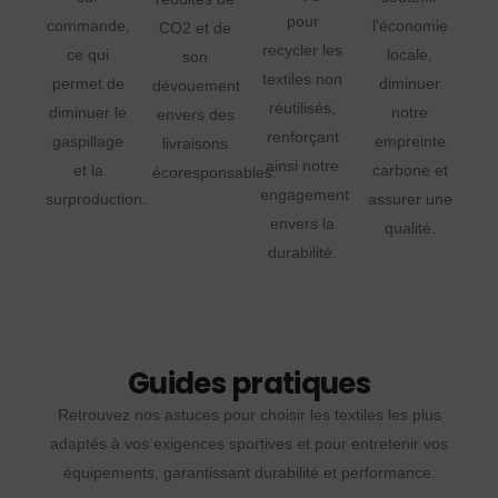
pour
commande,
l'économie
CO2 et de
recycler les
ce qui
locale,
son
textiles non
permet de
diminuer
dévouement
réutilisés,
diminuer le
notre
envers des
renforçant
gaspillage
empreinte
livraisons
ainsi notre
et la
carbone et
écoresponsables.
engagement
surproduction.
assurer une
envers la
qualité.
durabilité.
Guides pratiques
Retrouvez nos astuces pour choisir les textiles les plus
adaptés à vos exigences sportives et pour entretenir vos
équipements, garantissant durabilité et performance.