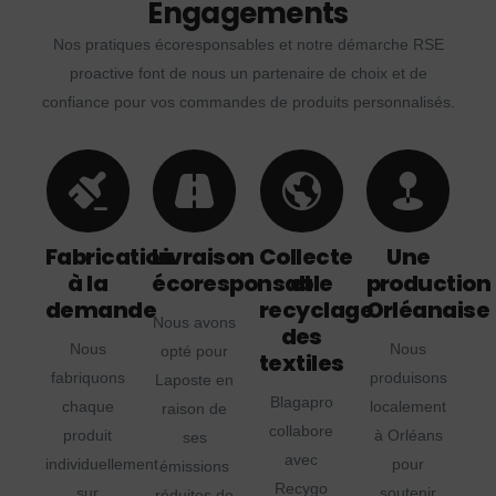
Engagements
Nos pratiques écoresponsables et notre démarche RSE
proactive font de nous un partenaire de choix et de
confiance pour vos commandes de produits personnalisés.
Fabrication
Livraison
Collecte
Une
à la
écoresponsable
et
production
demande
recyclage
Orléanaise
Nous avons
des
Nous
Nous
opté pour
textiles
fabriquons
produisons
Laposte en
Blagapro
chaque
localement
raison de
collabore
produit
à Orléans
ses
avec
individuellement
pour
émissions
Recygo
sur
soutenir
réduites de