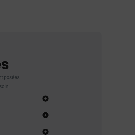
es
nt posées
soin.