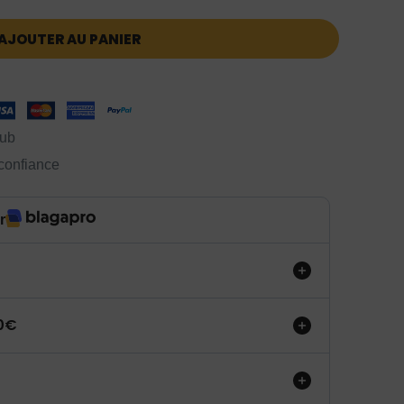
AJOUTER AU PANIER
lub
 confiance
r
50€