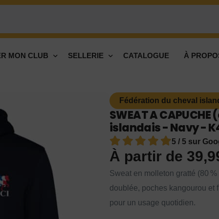
R MON CLUB
SELLERIE
CATALOGUE
À PROPO
Fédération du cheval islan
SWEAT A CAPUCHE (e
islandais - Navy - K
5 / 5 sur Goo
À partir de
39,
Sweat en molleton gratté (80 %
doublée, poches kangourou et fin
pour un usage quotidien.