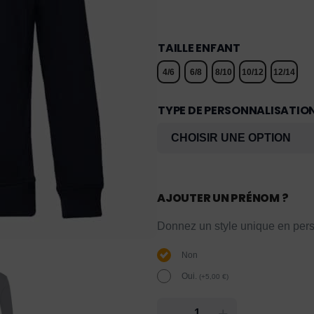
TAILLE ENFANT
4/6
6/8
8/10
10/12
12/14
TYPE DE PERSONNALISATIO
AJOUTER UN PRÉNOM ?
Donnez un style unique en pers
Non
Oui.
(
+
5,00
€
)
-
+