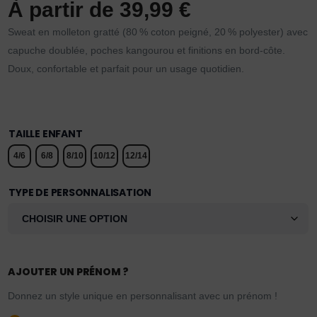
À partir de
39,99
€
Sweat en molleton gratté (80 % coton peigné, 20 % polyester) avec
capuche doublée, poches kangourou et finitions en bord-côte.
Doux, confortable et parfait pour un usage quotidien.
TAILLE ENFANT
4/6
6/8
8/10
10/12
12/14
TYPE DE PERSONNALISATION
AJOUTER UN PRÉNOM ?
Donnez un style unique en personnalisant avec un prénom !