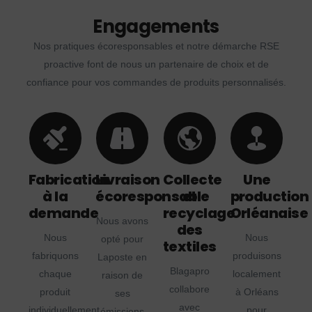
Engagements
Nos pratiques écoresponsables et notre démarche RSE
proactive font de nous un partenaire de choix et de
confiance pour vos commandes de produits personnalisés.
Fabrication
Livraison
Collecte
Une
à la
écoresponsable
et
production
demande
recyclage
Orléanaise
Nous avons
des
Nous
Nous
opté pour
textiles
fabriquons
produisons
Laposte en
Blagapro
chaque
localement
raison de
collabore
produit
à Orléans
ses
avec
individuellement
pour
émissions