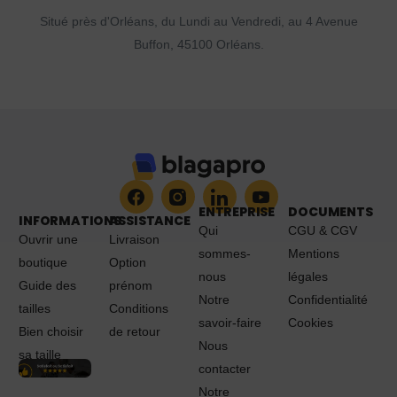
Situé près d'Orléans, du Lundi au Vendredi, au 4 Avenue
Buffon, 45100 Orléans.
ENTREPRISE
DOCUMENTS
INFORMATIONS
ASSISTANCE
Qui
CGU & CGV
Ouvrir une
Livraison
sommes-
Mentions
boutique
Option
nous
légales
Guide des
prénom
Notre
Confidentialité
tailles
Conditions
savoir-faire
Cookies
Bien choisir
de retour
Nous
sa taille
contacter
Notre