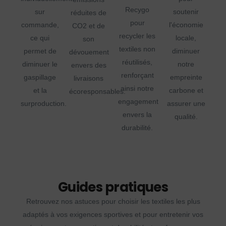
Recygo
sur
soutenir
réduites de
pour
commande,
l'économie
CO2 et de
recycler les
ce qui
locale,
son
textiles non
permet de
diminuer
dévouement
réutilisés,
diminuer le
notre
envers des
renforçant
gaspillage
empreinte
livraisons
ainsi notre
et la
carbone et
écoresponsables.
engagement
surproduction.
assurer une
envers la
qualité.
durabilité.
Guides pratiques
Retrouvez nos astuces pour choisir les textiles les plus
adaptés à vos exigences sportives et pour entretenir vos