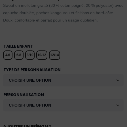
Sweat en molleton gratté (80 % coton peigné, 20 % polyester) avec
capuche doublée, poches kangourou et finitions en bord-côte.
Doux, confortable et parfait pour un usage quotidien.
TAILLE ENFANT
4/6
6/8
8/10
10/12
12/14
TYPE DE PERSONNALISATION
PERSONNALISATION
AJOUTER UN PRÉNOM ?