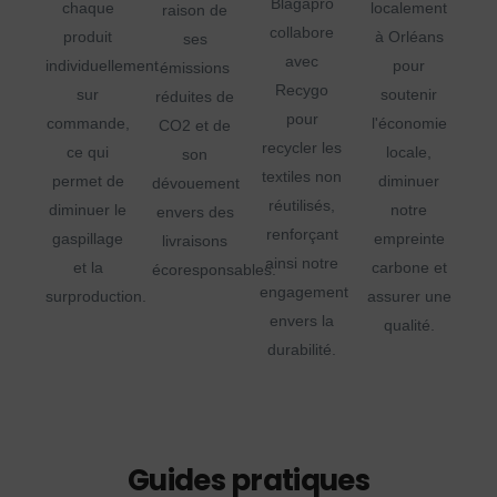
Blagapro
chaque
localement
raison de
collabore
produit
à Orléans
ses
avec
individuellement
pour
émissions
Recygo
sur
soutenir
réduites de
pour
commande,
l'économie
CO2 et de
recycler les
ce qui
locale,
son
textiles non
permet de
diminuer
dévouement
réutilisés,
diminuer le
notre
envers des
renforçant
gaspillage
empreinte
livraisons
ainsi notre
et la
carbone et
écoresponsables.
engagement
surproduction.
assurer une
envers la
qualité.
durabilité.
Guides pratiques