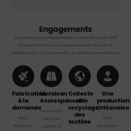
Engagements
Nos pratiques écoresponsables et notre démarche RSE
proactive font de nous un partenaire de choix et de
confiance pour vos commandes de produits personnalisés.
Fabrication
Livraison
Collecte
Une
à la
écoresponsable
et
production
demande
recyclage
Orléanaise
Nous avons
des
Nous
Nous
opté pour
textiles
fabriquons
produisons
Laposte en