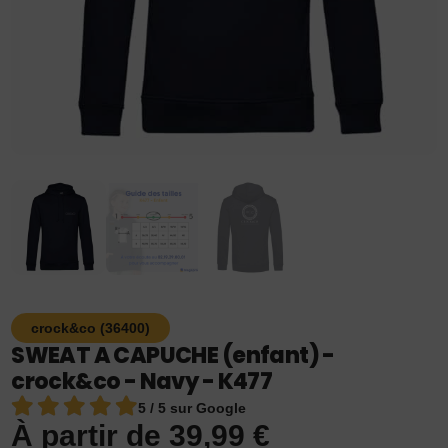
crock&co (36400)
SWEAT A CAPUCHE (enfant) -
crock&co - Navy - K477
5 / 5 sur Google
À partir de
39,99
€