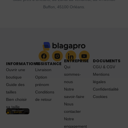
Buffon, 45100 Orléans.
ENTREPRISE
DOCUMENTS
INFORMATIONS
ASSISTANCE
Qui
CGU & CGV
Ouvrir une
Livraison
sommes-
Mentions
boutique
Option
nous
légales
Guide des
prénom
Notre
Confidentialité
tailles
Conditions
savoir-faire
Cookies
Bien choisir
de retour
Nous
sa taille
contacter
Notre
engagement