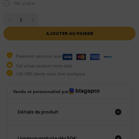
Oui.
(
+
5,00
€
)
-
+
AJOUTER AU PANIER
Paiement sécurisé avec
Cet achat soutient votre club
+20 000 clients nous font confiance
Vendu et personnalisé par
Détails du produit
Livraison gratuite dès 50€