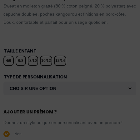
Sweat en molleton gratté (80 % coton peigné, 20 % polyester) avec
capuche doublée, poches kangourou et finitions en bord-côte.
Doux, confortable et parfait pour un usage quotidien.
TAILLE ENFANT
4/6
6/8
8/10
10/12
12/14
TYPE DE PERSONNALISATION
AJOUTER UN PRÉNOM ?
Donnez un style unique en personnalisant avec un prénom !
Non