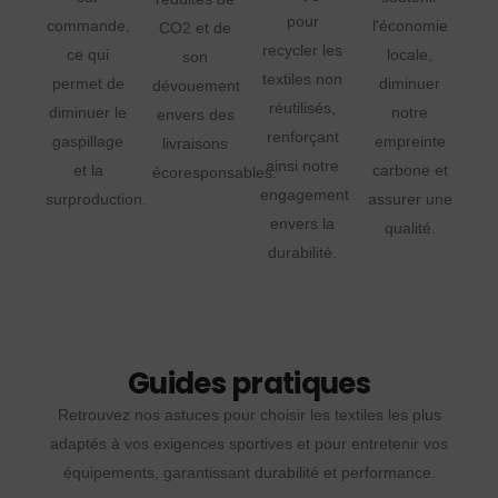
pour
commande,
l'économie
CO2 et de
recycler les
ce qui
locale,
son
textiles non
permet de
diminuer
dévouement
réutilisés,
diminuer le
notre
envers des
renforçant
gaspillage
empreinte
livraisons
ainsi notre
et la
carbone et
écoresponsables.
engagement
surproduction.
assurer une
envers la
qualité.
durabilité.
Guides pratiques
Retrouvez nos astuces pour choisir les textiles les plus
adaptés à vos exigences sportives et pour entretenir vos
équipements, garantissant durabilité et performance.