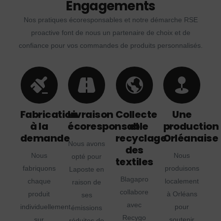
Engagements
Nos pratiques écoresponsables et notre démarche RSE
proactive font de nous un partenaire de choix et de
confiance pour vos commandes de produits personnalisés.
Fabrication
Livraison
Collecte
Une
à la
écoresponsable
et
production
demande
recyclage
Orléanaise
Nous avons
des
Nous
Nous
opté pour
textiles
fabriquons
produisons
Laposte en
Blagapro
chaque
localement
raison de
collabore
produit
à Orléans
ses
avec
individuellement
pour
émissions
Recygo
sur
soutenir
réduites de