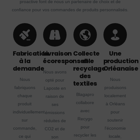
proactive font de nous un partenaire de choix et de
confiance pour vos commandes de produits personnalisés.
Fabrication
Livraison
Collecte
Une
à la
écoresponsable
et
production
demande
recyclage
Orléanaise
Nous avons
des
Nous
Nous
opté pour
textiles
fabriquons
produisons
Laposte en
Blagapro
chaque
localement
raison de
collabore
produit
à Orléans
ses
avec
individuellement
pour
émissions
Recygo
sur
soutenir
réduites de
pour
commande,
l'économie
CO2 et de
recycler les
ce qui
locale,
son