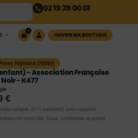
02 19 39 00 01
0
OUVRIR MA BOUTIQUE
S
Poney Highland (76690)
nfant) - Association Française
 Noir - K477
gle
99
€
 coton peigné, 20 % polyester) avec capuche
itions en bord-côte. Doux, confortable et parfait