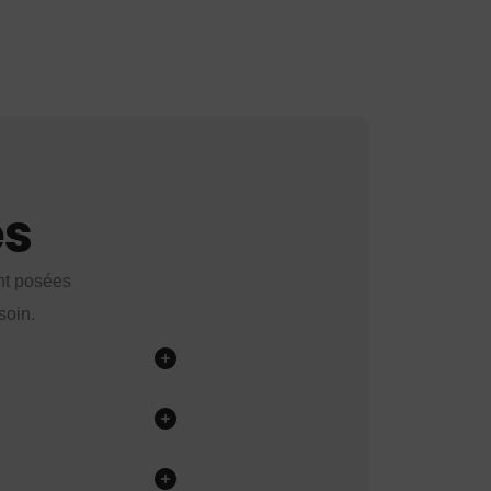
es
nt posées
soin.