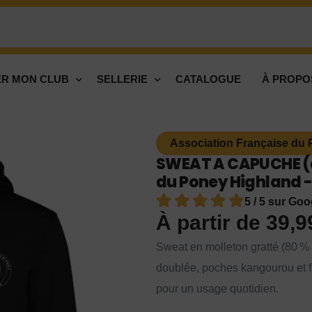
R MON CLUB
SELLERIE
CATALOGUE
À PROPO
Association Française du 
SWEAT A CAPUCHE (e
du Poney Highland -
5 / 5 sur Goo
À partir de
39,
Sweat en molleton gratté (80 %
doublée, poches kangourou et fin
pour un usage quotidien.