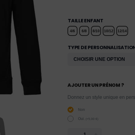
TAILLE ENFANT
4/6
6/8
8/10
10/12
12/14
TYPE DE PERSONNALISATIO
AJOUTER UN PRÉNOM ?
Donnez un style unique en pers
Non
Oui.
(
+
5,00
€
)
-
+