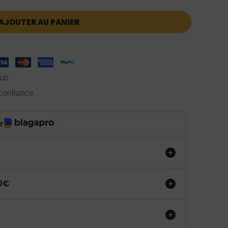
AJOUTER AU PANIER
lub
 confiance
r
50€