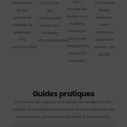
pour
commande,
l'économie
CO2 et de
recycler les
ce qui
locale,
son
textiles non
permet de
diminuer
dévouement
réutilisés,
diminuer le
notre
envers des
renforçant
gaspillage
empreinte
livraisons
ainsi notre
et la
carbone et
écoresponsables.
engagement
surproduction.
assurer une
envers la
qualité.
durabilité.
Guides pratiques
Retrouvez nos astuces pour choisir les textiles les plus
adaptés à vos exigences sportives et pour entretenir vos
équipements, garantissant durabilité et performance.