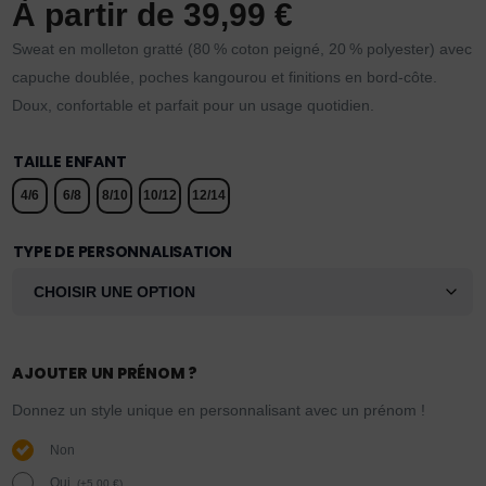
À partir de
39,99
€
Sweat en molleton gratté (80 % coton peigné, 20 % polyester) avec
capuche doublée, poches kangourou et finitions en bord-côte.
Doux, confortable et parfait pour un usage quotidien.
TAILLE ENFANT
4/6
6/8
8/10
10/12
12/14
TYPE DE PERSONNALISATION
AJOUTER UN PRÉNOM ?
Donnez un style unique en personnalisant avec un prénom !
Non
Oui.
(
+
5,00
€
)