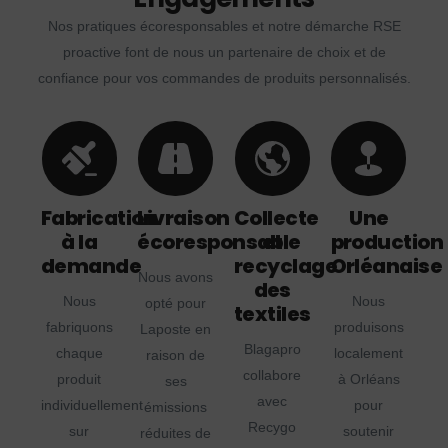
Nos pratiques écoresponsables et notre démarche RSE
proactive font de nous un partenaire de choix et de
confiance pour vos commandes de produits personnalisés.
Fabrication
Livraison
Collecte
Une
à la
écoresponsable
et
production
demande
recyclage
Orléanaise
Nous avons
des
Nous
Nous
opté pour
textiles
fabriquons
produisons
Laposte en
Blagapro
chaque
localement
raison de
collabore
produit
à Orléans
ses
avec
individuellement
pour
émissions
Recygo
sur
soutenir
réduites de