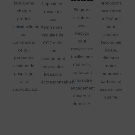
fabriquons
produisons
Laposte en
Blagapro
chaque
localement
raison de
collabore
produit
à Orléans
ses
avec
individuellement
pour
émissions
Recygo
sur
soutenir
réduites de
pour
commande,
l'économie
CO2 et de
recycler les
ce qui
locale,
son
textiles non
permet de
diminuer
dévouement
réutilisés,
diminuer le
notre
envers des
renforçant
gaspillage
empreinte
livraisons
ainsi notre
et la
carbone et
écoresponsables.
engagement
surproduction.
assurer une
envers la
qualité.
durabilité.