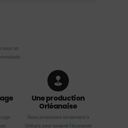
e nous un
sonnalisés.
lage
Une production
Orléanaise
ecygo
Nous produisons localement à
non
Orléans pour soutenir l'économie