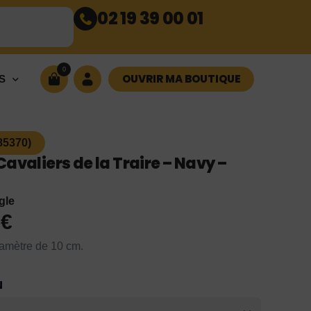
02 19 39 00 01
0
OUVRIR MA BOUTIQUE
S
(85370)
avaliers de la Traire – Navy –
gle
0
€
amètre de 10 cm.
N