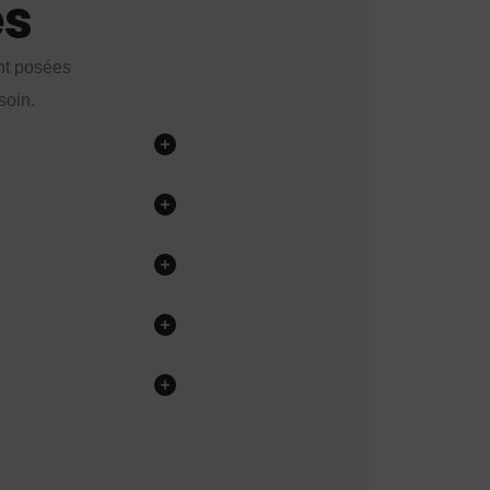
es
nt posées
soin.