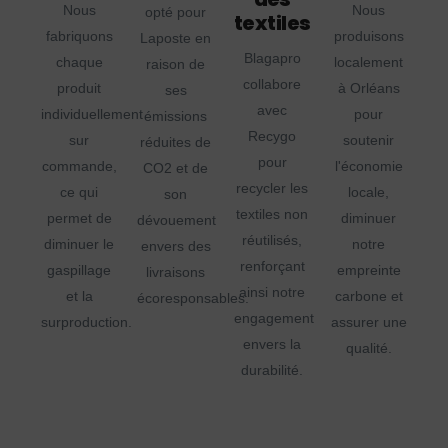
Nous
Nous
opté pour
textiles
fabriquons
produisons
Laposte en
Blagapro
chaque
localement
raison de
collabore
produit
à Orléans
ses
avec
individuellement
pour
émissions
Recygo
sur
soutenir
réduites de
pour
commande,
l'économie
CO2 et de
recycler les
ce qui
locale,
son
textiles non
permet de
diminuer
dévouement
réutilisés,
diminuer le
notre
envers des
renforçant
gaspillage
empreinte
livraisons
ainsi notre
et la
carbone et
écoresponsables.
engagement
surproduction.
assurer une
envers la
qualité.
durabilité.