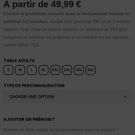
À partir de
49,99
€
Confort et protection assurés avec ce bodywarmer homme en
softshell à 2 couches
, équipé d’un grand zip YKK et de 2 poches
zippées. Doté d’une protection menton, ce vêtement de 280 g/m²
comporte un extérieur en polyester et un intérieur en micropolaire,
certifié OEKO-TEX.
TAILLE ADULTE
S
M
L
XL
XXL
2XL
3XL
4XL
TYPE DE PERSONNALISATION
AJOUTER UN PRÉNOM ?
Donnez un style unique en personnalisant avec un prénom !