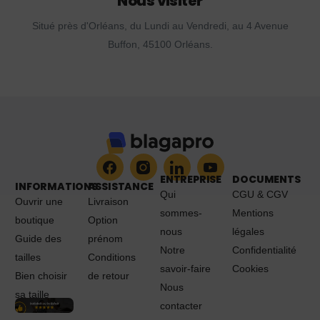
Nous visiter
Situé près d'Orléans, du Lundi au Vendredi, au 4 Avenue
Buffon, 45100 Orléans.
ENTREPRISE
DOCUMENTS
INFORMATIONS
ASSISTANCE
Qui
CGU & CGV
Ouvrir une
Livraison
sommes-
Mentions
boutique
Option
nous
légales
Guide des
prénom
Notre
Confidentialité
tailles
Conditions
savoir-faire
Cookies
Bien choisir
de retour
Nous
sa taille
contacter