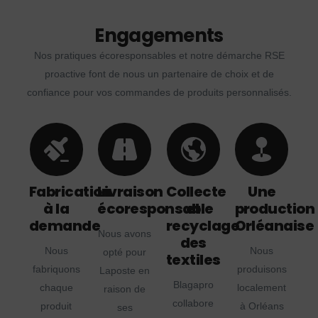
Engagements
Nos pratiques écoresponsables et notre démarche RSE
proactive font de nous un partenaire de choix et de
confiance pour vos commandes de produits personnalisés.
Fabrication
Livraison
Collecte
Une
à la
écoresponsable
et
production
demande
recyclage
Orléanaise
Nous avons
des
Nous
Nous
opté pour
textiles
fabriquons
produisons
Laposte en
Blagapro
chaque
localement
raison de
collabore
produit
à Orléans
ses