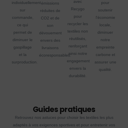
avec
individuellement
pour
émissions
Recygo
sur
soutenir
réduites de
pour
commande,
l'économie
CO2 et de
recycler les
ce qui
locale,
son
textiles non
permet de
diminuer
dévouement
réutilisés,
diminuer le
notre
envers des
renforçant
gaspillage
empreinte
livraisons
ainsi notre
et la
carbone et
écoresponsables.
engagement
surproduction.
assurer une
envers la
qualité.
durabilité.
Guides pratiques
Retrouvez nos astuces pour choisir les textiles les plus
adaptés à vos exigences sportives et pour entretenir vos