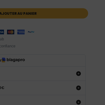
AJOUTER AU PANIER
lub
 confiance
r
50€