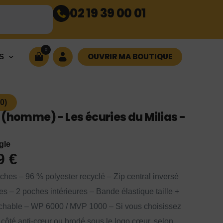
02 19 39 00 01
0
OUVRIR MA BOUTIQUE
S
0)
 (homme) - Les écuries du Milias -
gle
99
€
ches – 96 % polyester recyclé – Zip central inversé
es – 2 poches intérieures – Bande élastique taille +
achable – WP 6000 / MVP 1000 – Si vous choisissez
é côté anti-cœur ou brodé sous le logo cœur, selon