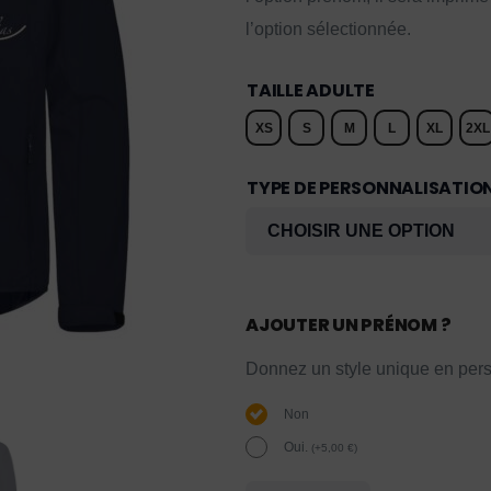
l’option sélectionnée.
TAILLE ADULTE
XS
S
M
L
XL
2XL
TYPE DE PERSONNALISATIO
AJOUTER UN PRÉNOM ?
Donnez un style unique en pers
Non
Oui.
(
+
5,00
€
)