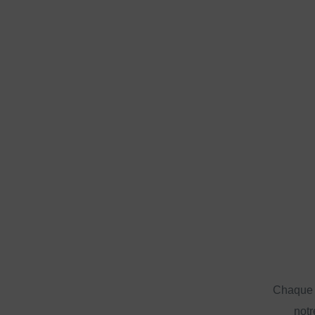
Chaque a
notr