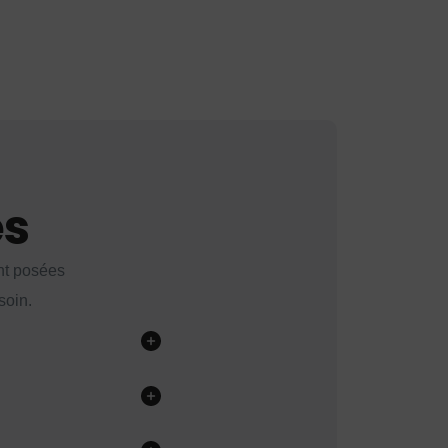
es
nt posées
soin.