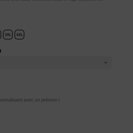
3XL
4XL
N
onnalisant avec un prénom !