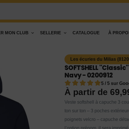
R MON CLUB
SELLERIE
CATALOGUE
À PROPO
Les écuries du Milias (8120
SOFTSHELL "Classic"
Navy - 0200912
5 / 5 sur Goo
À partir de
69,
Veste softshell à capuche 3 cou
ton sur ton – 3 poches extérieur
poignets velcro – capuche dét
l’option prénom, il sera imprim