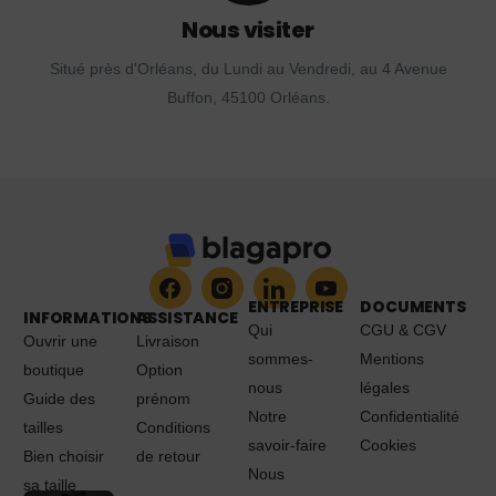
Nous visiter
Situé près d'Orléans, du Lundi au Vendredi, au 4 Avenue
Buffon, 45100 Orléans.
ENTREPRISE
DOCUMENTS
INFORMATIONS
ASSISTANCE
Qui
CGU & CGV
Ouvrir une
Livraison
sommes-
Mentions
boutique
Option
nous
légales
Guide des
prénom
Notre
Confidentialité
tailles
Conditions
savoir-faire
Cookies
Bien choisir
de retour
Nous
sa taille