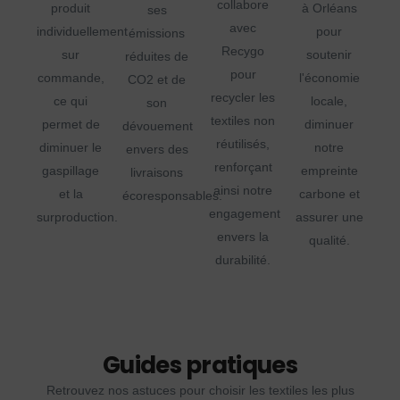
collabore
produit
à Orléans
ses
avec
individuellement
pour
émissions
Recygo
sur
soutenir
réduites de
pour
commande,
l'économie
CO2 et de
recycler les
ce qui
locale,
son
textiles non
permet de
diminuer
dévouement
réutilisés,
diminuer le
notre
envers des
renforçant
gaspillage
empreinte
livraisons
ainsi notre
et la
carbone et
écoresponsables.
engagement
surproduction.
assurer une
envers la
qualité.
durabilité.
Guides pratiques
Retrouvez nos astuces pour choisir les textiles les plus