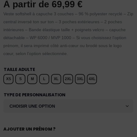
À partir de
69,99
€
Veste softshell à capuche 3 couches – 96 % polyester recyclé – Zip
central inversé ton sur ton – 3 poches extérieures – 2 poches
intérieures – Bande élastique taille + poignets velcro – capuche
détachable – WP 6000 / MVP 1000 – Si vous choisissez l’option
prénom, il sera imprimé côté anti-cœur ou brodé sous le logo
cœur, selon l’option sélectionnée.
TAILLE ADULTE
XS
S
M
L
XL
2XL
3XL
4XL
TYPE DE PERSONNALISATION
AJOUTER UN PRÉNOM ?