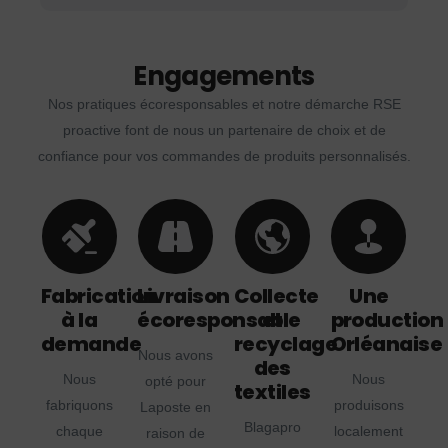
Engagements
Nos pratiques écoresponsables et notre démarche RSE
proactive font de nous un partenaire de choix et de
confiance pour vos commandes de produits personnalisés.
Fabrication
Livraison
Collecte
Une
à la
écoresponsable
et
production
demande
recyclage
Orléanaise
Nous avons
des
Nous
Nous
opté pour
textiles
fabriquons
produisons
Laposte en
Blagapro
chaque
localement
raison de