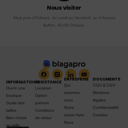
Nous visiter
Situé près d'Orléans, du Lundi au Vendredi, au 4 Avenue
Buffon, 45100 Orléans.
ENTREPRISE
DOCUMENTS
INFORMATIONS
ASSISTANCE
Qui
CGU & CGV
Ouvrir une
Livraison
sommes-
Mentions
boutique
Option
nous
légales
Guide des
prénom
Notre
Confidentialité
tailles
Conditions
savoir-faire
Cookies
Bien choisir
de retour
Nous
sa taille