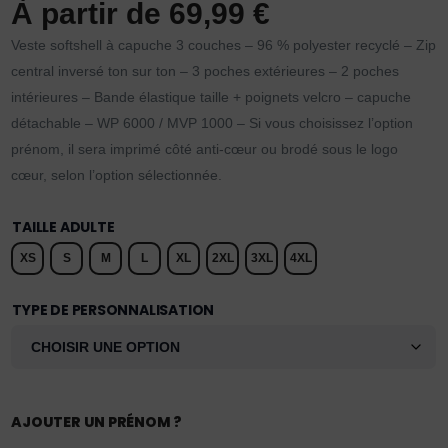
À partir de
69,99
€
Veste softshell à capuche 3 couches – 96 % polyester recyclé – Zip
central inversé ton sur ton – 3 poches extérieures – 2 poches
intérieures – Bande élastique taille + poignets velcro – capuche
détachable – WP 6000 / MVP 1000 – Si vous choisissez l’option
prénom, il sera imprimé côté anti-cœur ou brodé sous le logo
cœur, selon l’option sélectionnée.
TAILLE ADULTE
XS
S
M
L
XL
2XL
3XL
4XL
TYPE DE PERSONNALISATION
AJOUTER UN PRÉNOM ?