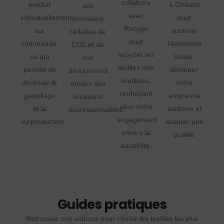
collabore
produit
à Orléans
ses
avec
individuellement
pour
émissions
Recygo
sur
soutenir
réduites de
pour
commande,
l'économie
CO2 et de
recycler les
ce qui
locale,
son
textiles non
permet de
diminuer
dévouement
réutilisés,
diminuer le
notre
envers des
renforçant
gaspillage
empreinte
livraisons
ainsi notre
et la
carbone et
écoresponsables.
engagement
surproduction.
assurer une
envers la
qualité.
durabilité.
Guides pratiques
Retrouvez nos astuces pour choisir les textiles les plus