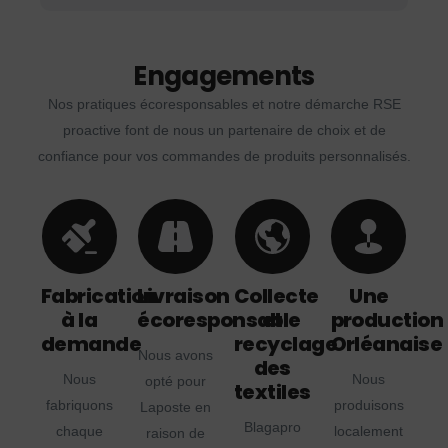
Engagements
Nos pratiques écoresponsables et notre démarche RSE
proactive font de nous un partenaire de choix et de
confiance pour vos commandes de produits personnalisés.
Fabrication
Livraison
Collecte
Une
à la
écoresponsable
et
production
demande
recyclage
Orléanaise
Nous avons
des
Nous
Nous
opté pour
textiles
fabriquons
produisons
Laposte en
Blagapro
chaque
localement
raison de