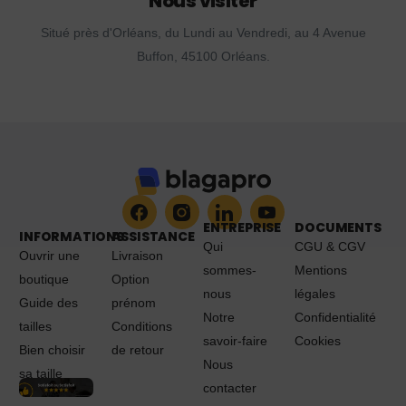
Nous visiter
Situé près d'Orléans, du Lundi au Vendredi, au 4 Avenue
Buffon, 45100 Orléans.
ENTREPRISE
DOCUMENTS
INFORMATIONS
ASSISTANCE
Qui
CGU & CGV
Ouvrir une
Livraison
sommes-
Mentions
boutique
Option
nous
légales
Guide des
prénom
Notre
Confidentialité
tailles
Conditions
savoir-faire
Cookies
Bien choisir
de retour
Nous
sa taille
contacter