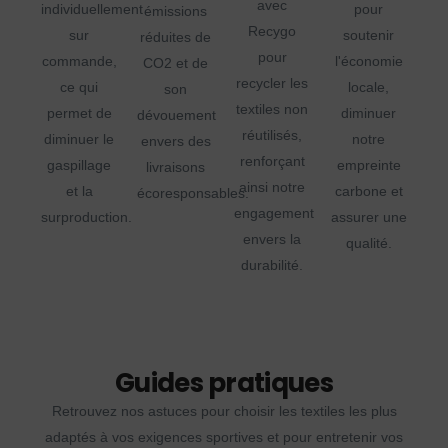
avec
individuellement
pour
émissions
Recygo
sur
soutenir
réduites de
pour
commande,
l'économie
CO2 et de
recycler les
ce qui
locale,
son
textiles non
permet de
diminuer
dévouement
réutilisés,
diminuer le
notre
envers des
renforçant
gaspillage
empreinte
livraisons
ainsi notre
et la
carbone et
écoresponsables.
engagement
surproduction.
assurer une
envers la
qualité.
durabilité.
Guides pratiques
Retrouvez nos astuces pour choisir les textiles les plus
adaptés à vos exigences sportives et pour entretenir vos