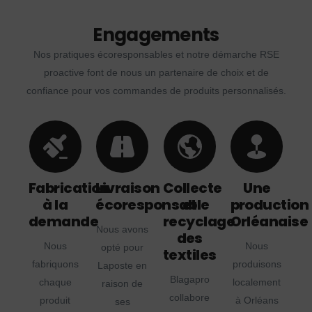
Engagements
Nos pratiques écoresponsables et notre démarche RSE
proactive font de nous un partenaire de choix et de
confiance pour vos commandes de produits personnalisés.
Fabrication
Livraison
Collecte
Une
à la
écoresponsable
et
production
demande
recyclage
Orléanaise
Nous avons
des
Nous
Nous
opté pour
textiles
fabriquons
produisons
Laposte en
Blagapro
chaque
localement
raison de
collabore
produit
à Orléans
ses