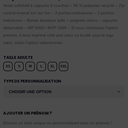
Veste softshell à capuche 3 couches – 96 % polyester recyclé – Zip
central inversé ton sur ton – 3 poches extérieures – 2 poches
intérieures – Bande élastique taille + poignets velcro – capuche
détachable – WP 6000 / MVP 1000 – Si vous choisissez l’option
prénom, il sera imprimé côté anti-cœur ou brodé sous le logo
cœur, selon l’option sélectionnée.
TAILLE ADULTE
XS
S
M
L
XL
XXL
TYPE DE PERSONNALISATION
AJOUTER UN PRÉNOM ?
Donnez un style unique en personnalisant avec un prénom !