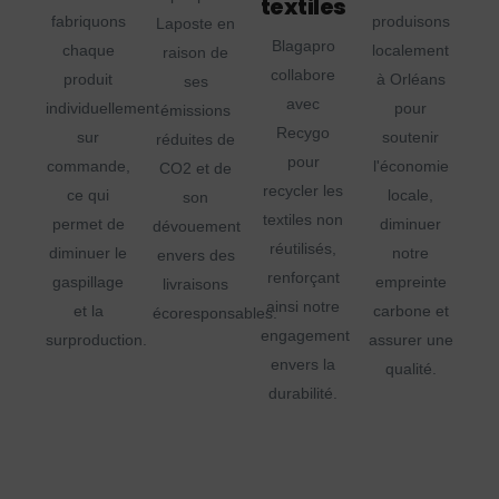
textiles
fabriquons
produisons
Laposte en
Blagapro
chaque
localement
raison de
collabore
produit
à Orléans
ses
avec
individuellement
pour
émissions
Recygo
sur
soutenir
réduites de
pour
commande,
l'économie
CO2 et de
recycler les
ce qui
locale,
son
textiles non
permet de
diminuer
dévouement
réutilisés,
diminuer le
notre
envers des
renforçant
gaspillage
empreinte
livraisons
ainsi notre
et la
carbone et
écoresponsables.
engagement
surproduction.
assurer une
envers la
qualité.
durabilité.