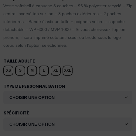
Veste softshell à capuche 3 couches – 96 % polyester recyclé – Zip
central inversé ton sur ton – 3 poches extérieures – 2 poches
intérieures – Bande élastique taille + poignets velcro – capuche
détachable – WP 6000 / MVP 1000 – Si vous choisissez l’option
prénom, il sera imprimé côté anti-cœur ou brodé sous le logo
cœur, selon l’option sélectionnée.
TAILLE ADULTE
XS
S
M
L
XL
XXL
TYPE DE PERSONNALISATION
SPÉCIFICITÉ