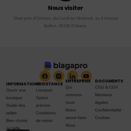
Nous visiter
Situé près d'Orléans, du Lundi au Vendredi, au 4 Avenue
Buffon, 45100 Orléans.
ENTREPRISE
DOCUMENTS
INFORMATIONS
ASSISTANCE
Qui
CGU & CGV
Ouvrir une
Livraison
sommes-
Mentions
boutique
Option
nous
légales
Guide des
prénom
Notre
Confidentialité
tailles
Conditions
savoir-faire
Cookies
Bien choisir
de retour
Nous
sa taille