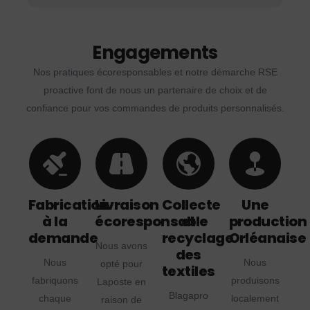
Engagements
Nos pratiques écoresponsables et notre démarche RSE
proactive font de nous un partenaire de choix et de
confiance pour vos commandes de produits personnalisés.
Fabrication
Livraison
Collecte
Une
à la
écoresponsable
et
production
demande
recyclage
Orléanaise
Nous avons
des
Nous
Nous
opté pour
textiles
fabriquons
produisons
Laposte en
Blagapro
chaque
localement
raison de