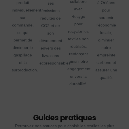
collabore
produit
à Orléans
ses
avec
individuellement
pour
émissions
Recygo
sur
soutenir
réduites de
pour
commande,
l'économie
CO2 et de
recycler les
ce qui
locale,
son
textiles non
permet de
diminuer
dévouement
réutilisés,
diminuer le
notre
envers des
renforçant
gaspillage
empreinte
livraisons
ainsi notre
et la
carbone et
écoresponsables.
engagement
surproduction.
assurer une
envers la
qualité.
durabilité.
Guides pratiques
Retrouvez nos astuces pour choisir les textiles les plus