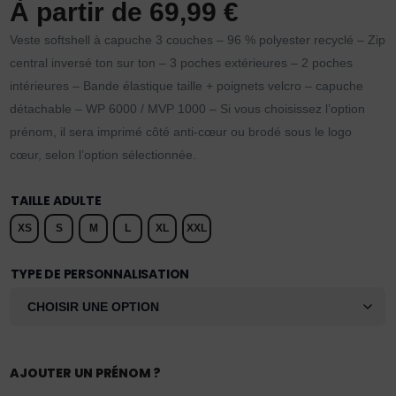
À partir de
69,99
€
Veste softshell à capuche 3 couches – 96 % polyester recyclé – Zip
central inversé ton sur ton – 3 poches extérieures – 2 poches
intérieures – Bande élastique taille + poignets velcro – capuche
détachable – WP 6000 / MVP 1000 – Si vous choisissez l’option
prénom, il sera imprimé côté anti-cœur ou brodé sous le logo
cœur, selon l’option sélectionnée.
TAILLE ADULTE
XS
S
M
L
XL
XXL
TYPE DE PERSONNALISATION
AJOUTER UN PRÉNOM ?