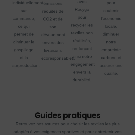
avec
individuellement
pour
émissions
Recygo
sur
soutenir
réduites de
pour
commande,
l'économie
CO2 et de
recycler les
ce qui
locale,
son
textiles non
permet de
diminuer
dévouement
réutilisés,
diminuer le
notre
envers des
renforçant
gaspillage
empreinte
livraisons
ainsi notre
et la
carbone et
écoresponsables.
engagement
surproduction.
assurer une
envers la
qualité.
durabilité.
Guides pratiques
Retrouvez nos astuces pour choisir les textiles les plus
adaptés à vos exigences sportives et pour entretenir vos