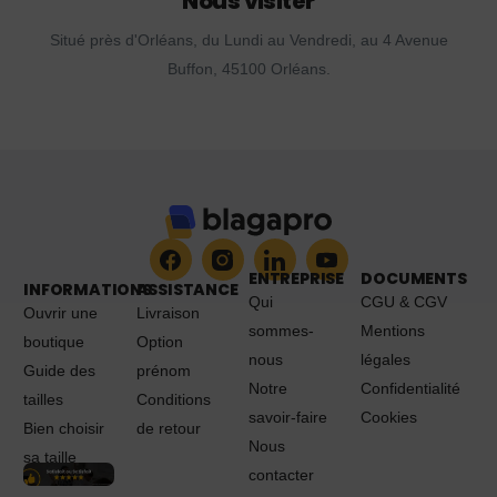
Nous visiter
Situé près d'Orléans, du Lundi au Vendredi, au 4 Avenue
Buffon, 45100 Orléans.
ENTREPRISE
DOCUMENTS
INFORMATIONS
ASSISTANCE
Qui
CGU & CGV
Ouvrir une
Livraison
sommes-
Mentions
boutique
Option
nous
légales
Guide des
prénom
Notre
Confidentialité
tailles
Conditions
savoir-faire
Cookies
Bien choisir
de retour
Nous
sa taille
contacter