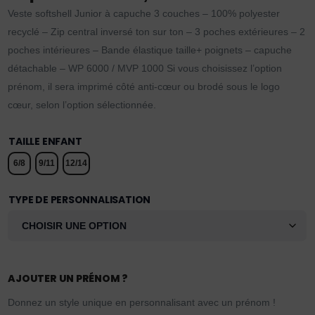
Veste softshell Junior à capuche 3 couches – 100% polyester
recyclé – Zip central inversé ton sur ton – 3 poches extérieures – 2
poches intérieures – Bande élastique taille+ poignets – capuche
détachable – WP 6000 / MVP 1000 Si vous choisissez l’option
prénom, il sera imprimé côté anti-cœur ou brodé sous le logo
cœur, selon l’option sélectionnée.
TAILLE ENFANT
6/8
9/11
12/14
TYPE DE PERSONNALISATION
AJOUTER UN PRÉNOM ?
Donnez un style unique en personnalisant avec un prénom !