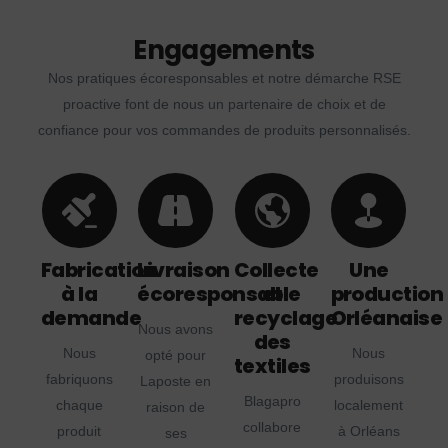
Engagements
Nos pratiques écoresponsables et notre démarche RSE
proactive font de nous un partenaire de choix et de
confiance pour vos commandes de produits personnalisés.
Fabrication
Livraison
Collecte
Une
à la
écoresponsable
et
production
demande
recyclage
Orléanaise
Nous avons
des
Nous
Nous
opté pour
textiles
fabriquons
produisons
Laposte en
Blagapro
chaque
localement
raison de
collabore
produit
à Orléans
ses