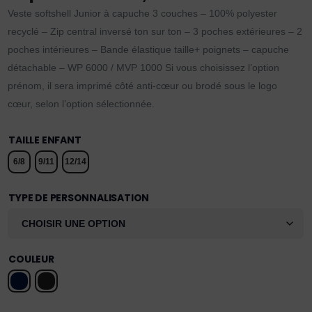
Veste softshell Junior à capuche 3 couches – 100% polyester
recyclé – Zip central inversé ton sur ton – 3 poches extérieures – 2
poches intérieures – Bande élastique taille+ poignets – capuche
détachable – WP 6000 / MVP 1000 Si vous choisissez l’option
prénom, il sera imprimé côté anti-cœur ou brodé sous le logo
cœur, selon l’option sélectionnée.
TAILLE ENFANT
6/8
9/11
12/14
TYPE DE PERSONNALISATION
COULEUR