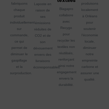
textiles
fabriquons
produisons
Laposte en
Blagapro
chaque
localement
raison de
collabore
produit
à Orléans
ses
avec
individuellement
pour
émissions
Recygo
sur
soutenir
réduites de
pour
commande,
l'économie
CO2 et de
recycler les
ce qui
locale,
son
textiles non
permet de
diminuer
dévouement
réutilisés,
diminuer le
notre
envers des
renforçant
gaspillage
empreinte
livraisons
ainsi notre
et la
carbone et
écoresponsables.
engagement
surproduction.
assurer une
envers la
qualité.
durabilité.