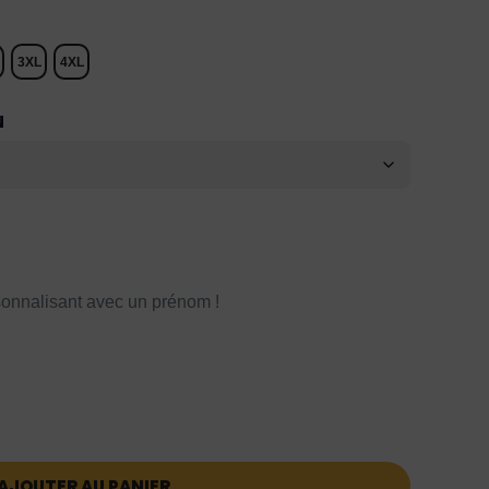
3XL
4XL
N
onnalisant avec un prénom !
AJOUTER AU PANIER