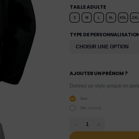
TAILLE ADULTE
S
M
L
XL
XXL
2XL
TYPE DE PERSONNALISATIO
AJOUTER UN PRÉNOM ?
Donnez un style unique en pers
Non
Oui.
(
+
5,00
€
)
-
+