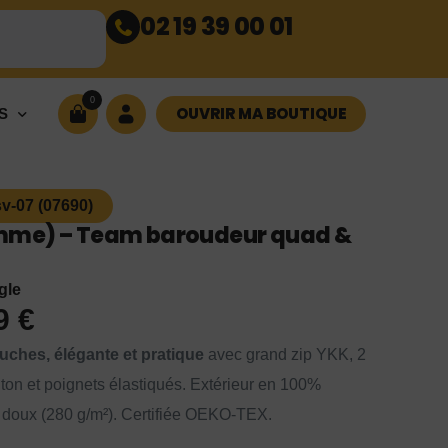
02 19 39 00 01
0
OUVRIR MA BOUTIQUE
S
v-07 (07690)
mme) – Team baroudeur quad &
gle
99
€
uches, élégante et pratique
avec grand zip YKK, 2
ton et poignets élastiqués. Extérieur en 100%
re doux (280 g/m²). Certifiée OEKO-TEX.