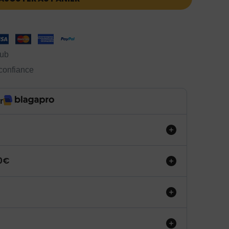
lub
 confiance
r
50€