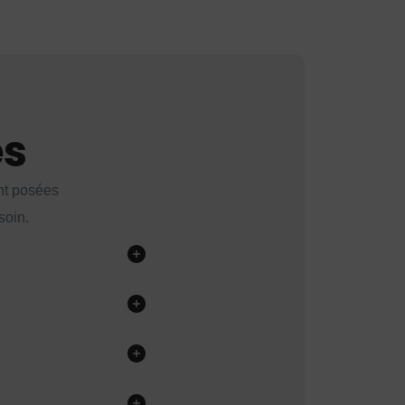
es
nt posées
soin.