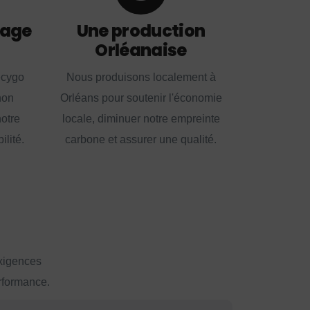
lage
Une production
Orléanaise
ecygo
Nous produisons localement à
non
Orléans pour soutenir l'économie
notre
locale, diminuer notre empreinte
lité.
carbone et assurer une qualité.
exigences
erformance.