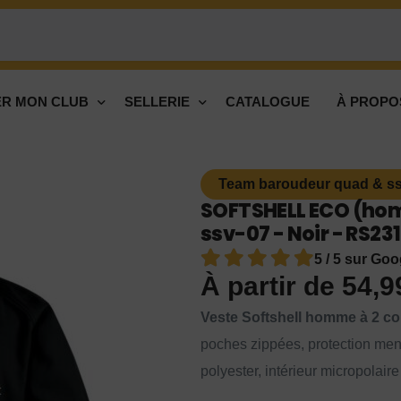
R MON CLUB
SELLERIE
CATALOGUE
À PROPO
Team baroudeur quad & ss
SOFTSHELL ECO (ho
ssv-07 - Noir - RS231
5 / 5 sur Goo
À partir de
54,
Veste Softshell homme à 2 co
poches zippées, protection men
polyester, intérieur micropolai