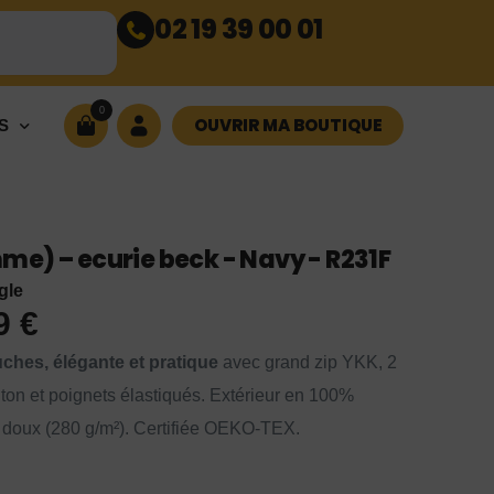
02 19 39 00 01
0
OUVRIR MA BOUTIQUE
S
e) – ecurie beck - Navy - R231F
gle
99
€
ches, élégante et pratique
avec grand zip YKK, 2
ton et poignets élastiqués. Extérieur en 100%
re doux (280 g/m²). Certifiée OEKO-TEX.