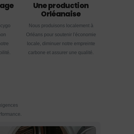
lage
Une production
Orléanaise
ecygo
Nous produisons localement à
non
Orléans pour soutenir l'économie
notre
locale, diminuer notre empreinte
lité.
carbone et assurer une qualité.
exigences
erformance.