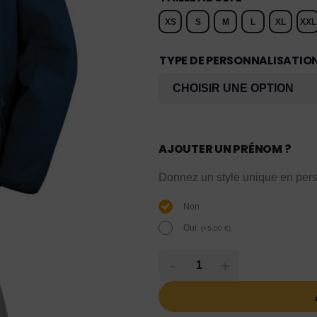
XS
S
M
L
XL
XXL
TYPE DE PERSONNALISATIO
AJOUTER UN PRÉNOM ?
Donnez un style unique en pers
Non
Oui.
(
+
5,00
€
)
-
+