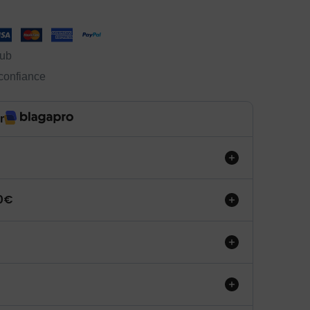
lub
 confiance
r
50€