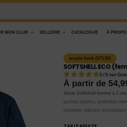
R MON CLUB
SELLERIE
CATALOGUE
À PROPO
ecurie beck (57130)
SOFTSHELL ECO (femm
5 / 5 sur Goo
À partir de
54,
Veste Softshell femme à 2 cou
poches zippées, protection men
polyester, intérieur micropolai
TAILLE ADULTE