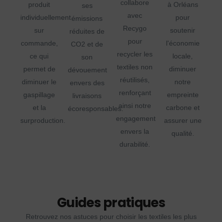
collabore
produit
à Orléans
ses
avec
individuellement
pour
émissions
Recygo
sur
soutenir
réduites de
pour
commande,
l'économie
CO2 et de
recycler les
ce qui
locale,
son
textiles non
permet de
diminuer
dévouement
réutilisés,
diminuer le
notre
envers des
renforçant
gaspillage
empreinte
livraisons
ainsi notre
et la
carbone et
écoresponsables.
engagement
surproduction.
assurer une
envers la
qualité.
durabilité.
Guides pratiques
Retrouvez nos astuces pour choisir les textiles les plus