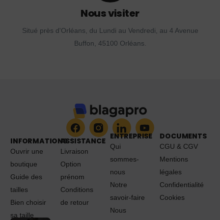
Nous visiter
Situé près d'Orléans, du Lundi au Vendredi, au 4 Avenue
Buffon, 45100 Orléans.
ENTREPRISE
DOCUMENTS
INFORMATIONS
ASSISTANCE
Qui
CGU & CGV
Ouvrir une
Livraison
sommes-
Mentions
boutique
Option
nous
légales
Guide des
prénom
Notre
Confidentialité
tailles
Conditions
savoir-faire
Cookies
Bien choisir
de retour
Nous
sa taille