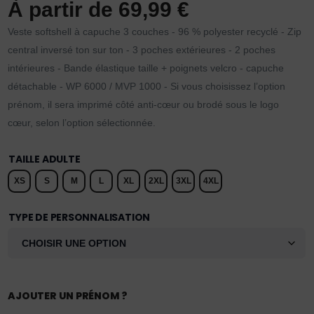
À partir de
69,99
€
Veste softshell à capuche 3 couches - 96 % polyester recyclé - Zip
central inversé ton sur ton - 3 poches extérieures - 2 poches
intérieures - Bande élastique taille + poignets velcro - capuche
détachable - WP 6000 / MVP 1000 - Si vous choisissez l’option
prénom, il sera imprimé côté anti-cœur ou brodé sous le logo
cœur, selon l’option sélectionnée.
TAILLE ADULTE
XS
S
M
L
XL
2XL
3XL
4XL
TYPE DE PERSONNALISATION
AJOUTER UN PRÉNOM ?