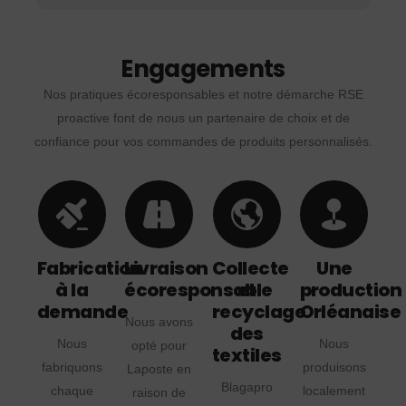
Engagements
Nos pratiques écoresponsables et notre démarche RSE
proactive font de nous un partenaire de choix et de
confiance pour vos commandes de produits personnalisés.
Fabrication
Livraison
Collecte
Une
à la
écoresponsable
et
production
demande
recyclage
Orléanaise
Nous avons
des
Nous
Nous
opté pour
textiles
fabriquons
produisons
Laposte en
Blagapro
chaque
localement
raison de