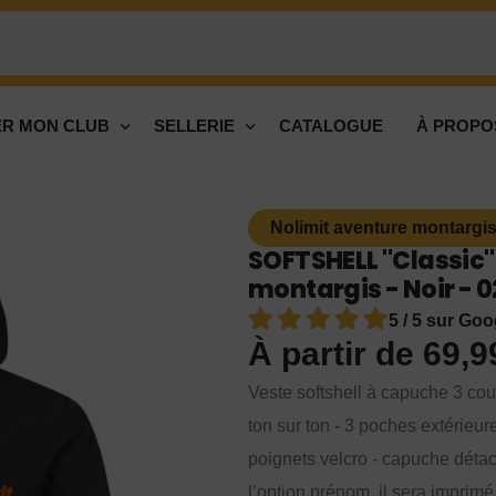
R MON CLUB
SELLERIE
CATALOGUE
À PROPO
Nolimit aventure montargis
SOFTSHELL "Classic
montargis - Noir - 
5 / 5 sur Goo
À partir de
69,
Veste softshell à capuche 3 cou
ton sur ton - 3 poches extérieur
poignets velcro - capuche déta
l’option prénom, il sera imprim