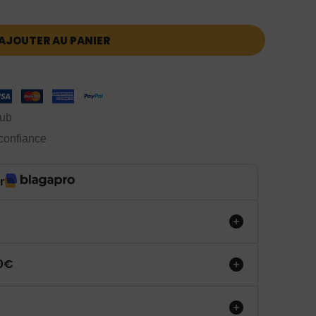
AJOUTER AU PANIER
lub
 confiance
r
50€