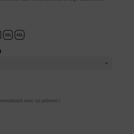
3XL
4XL
N
onnalisant avec un prénom !