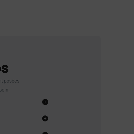
es
nt posées
soin.