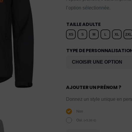
l’option sélectionnée.
TAILLE ADULTE
XS
S
M
L
XL
2XL
TYPE DE PERSONNALISATIO
AJOUTER UN PRÉNOM ?
Donnez un style unique en pers
Non
Oui.
(
+
5,00
€
)