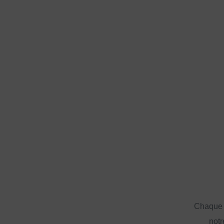
Chaque a
notr