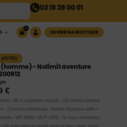
02 19 39 00 01
0
OUVRIR MA BOUTIQUE
S
 (45700)
" (homme) - Nolimit aventure
0200912
gle
99
€
ches - 96 % polyester recyclé - Zip central inversé
es - 2 poches intérieures - Bande élastique taille +
chable - WP 6000 / MVP 1000 - Si vous choisissez
é côté anti-cœur ou brodé sous le logo cœur, selon