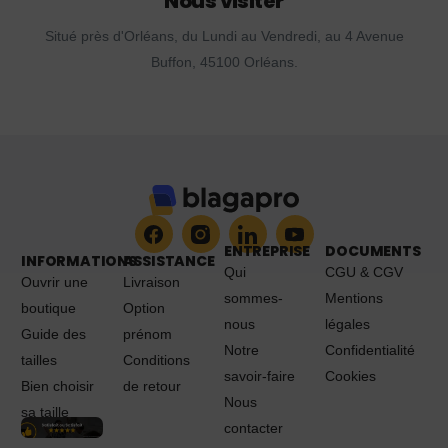
Nous visiter
Situé près d'Orléans, du Lundi au Vendredi, au 4 Avenue
Buffon, 45100 Orléans.
ENTREPRISE
DOCUMENTS
INFORMATIONS
ASSISTANCE
Qui
CGU & CGV
Ouvrir une
Livraison
sommes-
Mentions
boutique
Option
nous
légales
Guide des
prénom
Notre
Confidentialité
tailles
Conditions
savoir-faire
Cookies
Bien choisir
de retour
Nous
sa taille
contacter