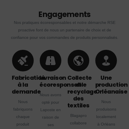
Engagements
Nos pratiques écoresponsables et notre démarche RSE
proactive font de nous un partenaire de choix et de
confiance pour vos commandes de produits personnalisés.
Fabrication
Livraison
Collecte
Une
à la
écoresponsable
et
production
demande
recyclage
Orléanaise
Nous avons
des
Nous
Nous
opté pour
textiles
fabriquons
produisons
Laposte en
Blagapro
chaque
localement
raison de
collabore
produit
à Orléans
ses