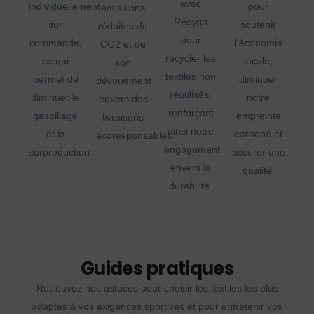
avec
individuellement
pour
émissions
Recygo
sur
soutenir
réduites de
pour
commande,
l'économie
CO2 et de
recycler les
ce qui
locale,
son
textiles non
permet de
diminuer
dévouement
réutilisés,
diminuer le
notre
envers des
renforçant
gaspillage
empreinte
livraisons
ainsi notre
et la
carbone et
écoresponsables.
engagement
surproduction.
assurer une
envers la
qualité.
durabilité.
Guides pratiques
Retrouvez nos astuces pour choisir les textiles les plus
adaptés à vos exigences sportives et pour entretenir vos