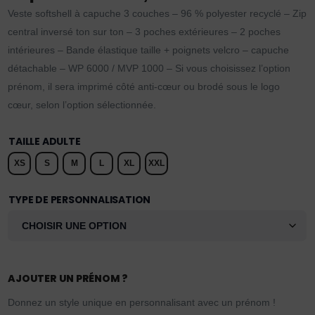
Veste softshell à capuche 3 couches – 96 % polyester recyclé – Zip
central inversé ton sur ton – 3 poches extérieures – 2 poches
intérieures – Bande élastique taille + poignets velcro – capuche
détachable – WP 6000 / MVP 1000 – Si vous choisissez l’option
prénom, il sera imprimé côté anti-cœur ou brodé sous le logo
cœur, selon l’option sélectionnée.
TAILLE ADULTE
XS
S
M
L
XL
XXL
TYPE DE PERSONNALISATION
AJOUTER UN PRÉNOM ?
Donnez un style unique en personnalisant avec un prénom !