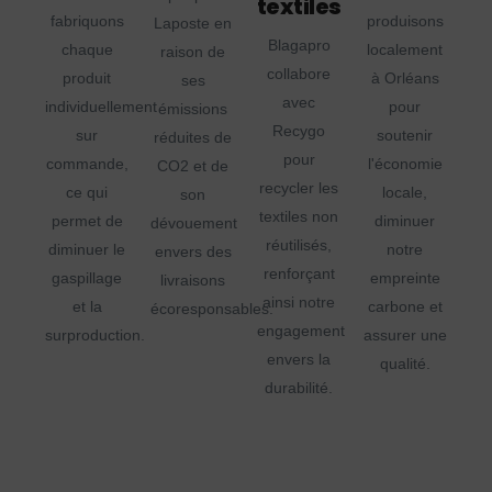
textiles
fabriquons
produisons
Laposte en
Blagapro
chaque
localement
raison de
collabore
produit
à Orléans
ses
avec
individuellement
pour
émissions
Recygo
sur
soutenir
réduites de
pour
commande,
l'économie
CO2 et de
recycler les
ce qui
locale,
son
textiles non
permet de
diminuer
dévouement
réutilisés,
diminuer le
notre
envers des
renforçant
gaspillage
empreinte
livraisons
ainsi notre
et la
carbone et
écoresponsables.
engagement
surproduction.
assurer une
envers la
qualité.
durabilité.