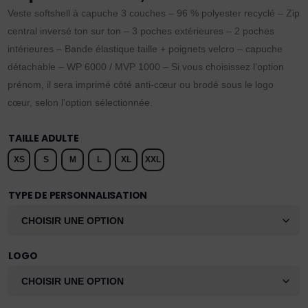
Veste softshell à capuche 3 couches – 96 % polyester recyclé – Zip
central inversé ton sur ton – 3 poches extérieures – 2 poches
intérieures – Bande élastique taille + poignets velcro – capuche
détachable – WP 6000 / MVP 1000 – Si vous choisissez l’option
prénom, il sera imprimé côté anti-cœur ou brodé sous le logo
cœur, selon l’option sélectionnée.
TAILLE ADULTE
XS
S
M
L
XL
XXL
TYPE DE PERSONNALISATION
LOGO