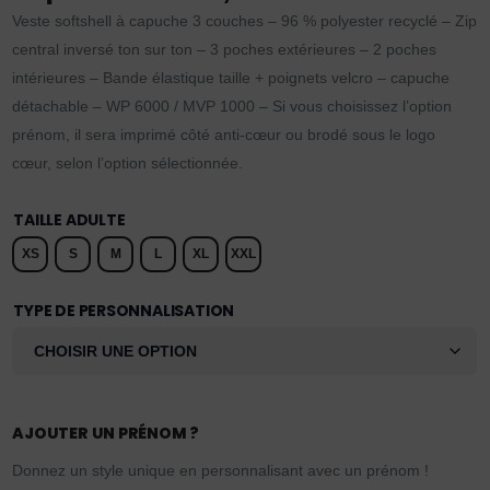
Veste softshell à capuche 3 couches – 96 % polyester recyclé – Zip
central inversé ton sur ton – 3 poches extérieures – 2 poches
intérieures – Bande élastique taille + poignets velcro – capuche
détachable – WP 6000 / MVP 1000 – Si vous choisissez l’option
prénom, il sera imprimé côté anti-cœur ou brodé sous le logo
cœur, selon l’option sélectionnée.
TAILLE ADULTE
XS
S
M
L
XL
XXL
TYPE DE PERSONNALISATION
AJOUTER UN PRÉNOM ?
Donnez un style unique en personnalisant avec un prénom !