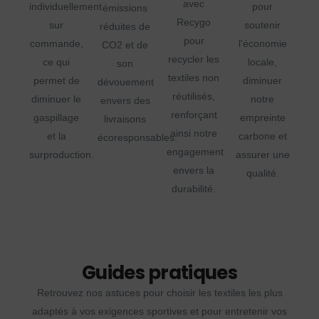
avec
individuellement
pour
émissions
Recygo
sur
soutenir
réduites de
pour
commande,
l'économie
CO2 et de
recycler les
ce qui
locale,
son
textiles non
permet de
diminuer
dévouement
réutilisés,
diminuer le
notre
envers des
renforçant
gaspillage
empreinte
livraisons
ainsi notre
et la
carbone et
écoresponsables.
engagement
surproduction.
assurer une
envers la
qualité.
durabilité.
Guides pratiques
Retrouvez nos astuces pour choisir les textiles les plus
adaptés à vos exigences sportives et pour entretenir vos