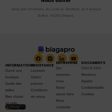
Nous visiter
Situé près d'Orléans, du Lundi au Vendredi, au 4 Avenue
Buffon, 45100 Orléans.
ENTREPRISE
DOCUMENTS
INFORMATIONS
ASSISTANCE
Qui
CGU & CGV
Ouvrir une
Livraison
sommes-
Mentions
boutique
Option
nous
légales
Guide des
prénom
Notre
Confidentialité
tailles
Conditions
savoir-faire
Cookies
Bien choisir
de retour
Nous
sa taille
contacter