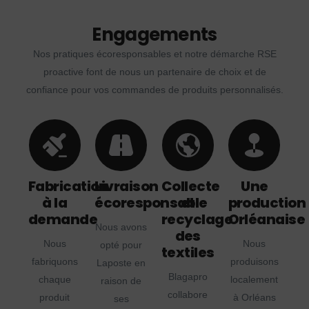
Engagements
Nos pratiques écoresponsables et notre démarche RSE
proactive font de nous un partenaire de choix et de
confiance pour vos commandes de produits personnalisés.
Fabrication
Livraison
Collecte
Une
à la
écoresponsable
et
production
demande
recyclage
Orléanaise
Nous avons
des
Nous
Nous
opté pour
textiles
fabriquons
produisons
Laposte en
Blagapro
chaque
localement
raison de
collabore
produit
à Orléans
ses