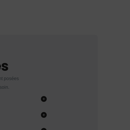
es
nt posées
soin.