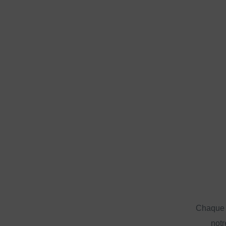
Chaque a
notr