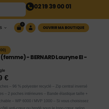
02 19 39 00 01
0
OUVRIR MA BOUTIQUE
S
00)
 (femme) - BERNARD Lauryne EI -
gle
99
€
ches – 96 % polyester recyclé – Zip central inversé
es – 2 poches intérieures – Bande élastique taille +
achable – WP 6000 / MVP 1000 – Si vous choisissez
é côté anti-cœur ou brodé sous le logo cœur, selon