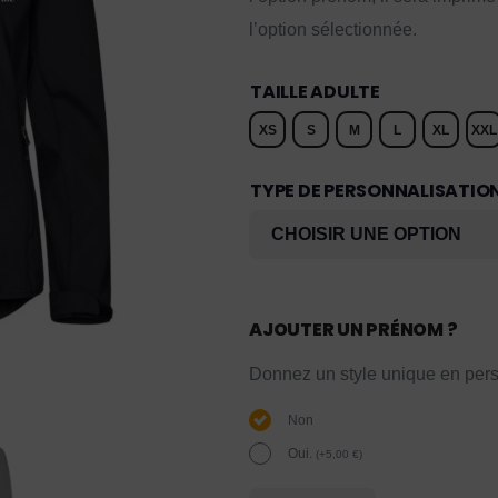
l’option sélectionnée.
TAILLE ADULTE
XS
S
M
L
XL
XXL
TYPE DE PERSONNALISATIO
AJOUTER UN PRÉNOM ?
Donnez un style unique en pers
Non
Oui.
(
+
5,00
€
)