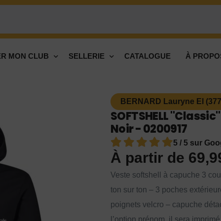
R MON CLUB
SELLERIE
CATALOGUE
À PROPO
BERNARD Lauryne EI (377
SOFTSHELL "Classic"
Noir - 0200917
5 / 5 sur Goo
À partir de
69,
Veste softshell à capuche 3 cou
ton sur ton – 3 poches extérieur
poignets velcro – capuche dét
l’option prénom, il sera imprim