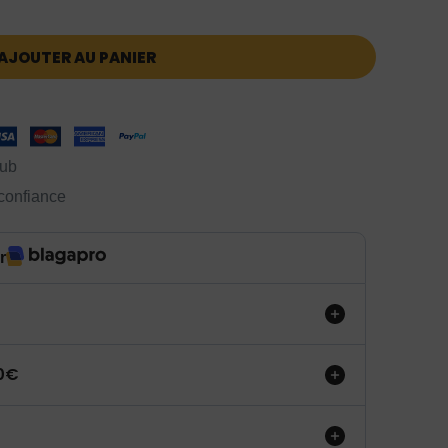
AJOUTER AU PANIER
lub
 confiance
r
50€