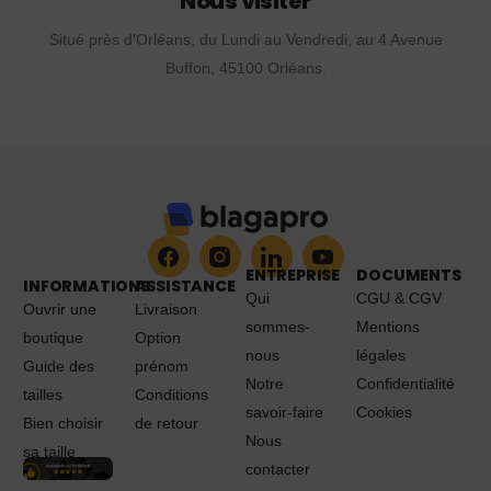
Nous visiter
Situé près d'Orléans, du Lundi au Vendredi, au 4 Avenue
Buffon, 45100 Orléans.
ENTREPRISE
DOCUMENTS
INFORMATIONS
ASSISTANCE
Qui
CGU & CGV
Ouvrir une
Livraison
sommes-
Mentions
boutique
Option
nous
légales
Guide des
prénom
Notre
Confidentialité
tailles
Conditions
savoir-faire
Cookies
Bien choisir
de retour
Nous
sa taille
contacter