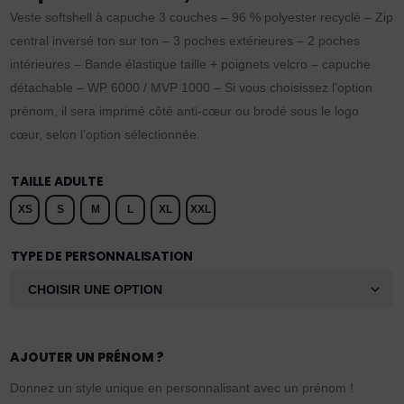
Veste softshell à capuche 3 couches – 96 % polyester recyclé – Zip
central inversé ton sur ton – 3 poches extérieures – 2 poches
intérieures – Bande élastique taille + poignets velcro – capuche
détachable – WP 6000 / MVP 1000 – Si vous choisissez l’option
prénom, il sera imprimé côté anti-cœur ou brodé sous le logo
cœur, selon l’option sélectionnée.
TAILLE ADULTE
XS
S
M
L
XL
XXL
TYPE DE PERSONNALISATION
AJOUTER UN PRÉNOM ?
Donnez un style unique en personnalisant avec un prénom !