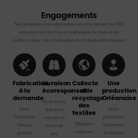
Engagements
Nos pratiques écoresponsables et notre démarche RSE
proactive font de nous un partenaire de choix et de
confiance pour vos commandes de produits personnalisés.
Fabrication
Livraison
Collecte
Une
à la
écoresponsable
et
production
demande
recyclage
Orléanaise
Nous avons
des
Nous
Nous
opté pour
textiles
fabriquons
produisons
Laposte en
Blagapro
chaque
localement
raison de
collabore
produit
à Orléans
ses