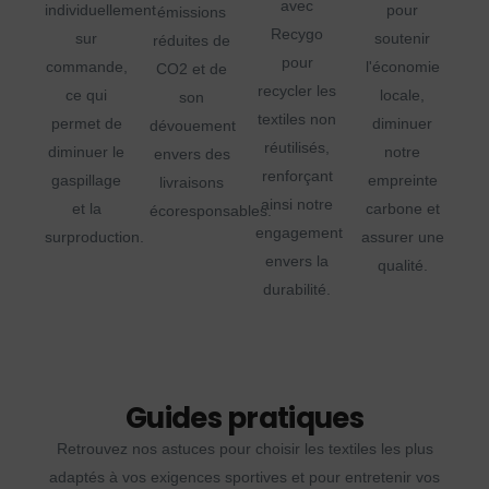
avec
individuellement
pour
émissions
Recygo
sur
soutenir
réduites de
pour
commande,
l'économie
CO2 et de
recycler les
ce qui
locale,
son
textiles non
permet de
diminuer
dévouement
réutilisés,
diminuer le
notre
envers des
renforçant
gaspillage
empreinte
livraisons
ainsi notre
et la
carbone et
écoresponsables.
engagement
surproduction.
assurer une
envers la
qualité.
durabilité.
Guides pratiques
Retrouvez nos astuces pour choisir les textiles les plus
adaptés à vos exigences sportives et pour entretenir vos