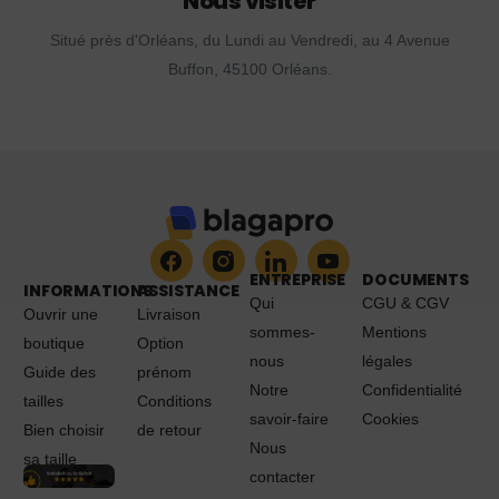
Nous visiter
Situé près d'Orléans, du Lundi au Vendredi, au 4 Avenue
Buffon, 45100 Orléans.
ENTREPRISE
DOCUMENTS
INFORMATIONS
ASSISTANCE
Qui
CGU & CGV
Ouvrir une
Livraison
sommes-
Mentions
boutique
Option
nous
légales
Guide des
prénom
Notre
Confidentialité
tailles
Conditions
savoir-faire
Cookies
Bien choisir
de retour
Nous
sa taille
contacter