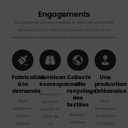
Engagements
Nos pratiques écoresponsables et notre démarche RSE
proactive font de nous un partenaire de choix et de
confiance pour vos commandes de produits personnalisés.
Fabrication
Livraison
Collecte
Une
à la
écoresponsable
et
production
demande
recyclage
Orléanaise
Nous avons
des
Nous
Nous
opté pour
textiles
fabriquons
produisons
Laposte en
Blagapro
chaque
localement
raison de
collabore
produit
à Orléans
ses