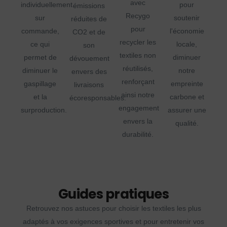
avec
individuellement
pour
émissions
Recygo
sur
soutenir
réduites de
pour
commande,
l'économie
CO2 et de
recycler les
ce qui
locale,
son
textiles non
permet de
diminuer
dévouement
réutilisés,
diminuer le
notre
envers des
renforçant
gaspillage
empreinte
livraisons
ainsi notre
et la
carbone et
écoresponsables.
engagement
surproduction.
assurer une
envers la
qualité.
durabilité.
Guides pratiques
Retrouvez nos astuces pour choisir les textiles les plus
adaptés à vos exigences sportives et pour entretenir vos