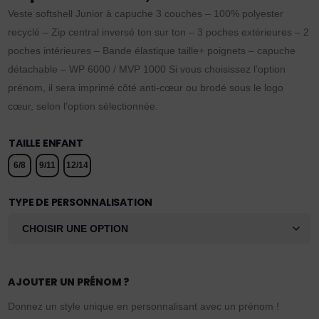
Veste softshell Junior à capuche 3 couches – 100% polyester
recyclé – Zip central inversé ton sur ton – 3 poches extérieures – 2
poches intérieures – Bande élastique taille+ poignets – capuche
détachable – WP 6000 / MVP 1000 Si vous choisissez l’option
prénom, il sera imprimé côté anti-cœur ou brodé sous le logo
cœur, selon l’option sélectionnée.
TAILLE ENFANT
6/8
9/11
12/14
TYPE DE PERSONNALISATION
AJOUTER UN PRÉNOM ?
Donnez un style unique en personnalisant avec un prénom !