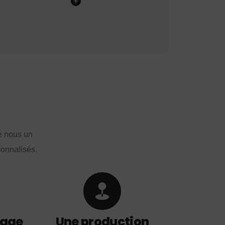
e nous un
sonnalisés.
lage
Une production