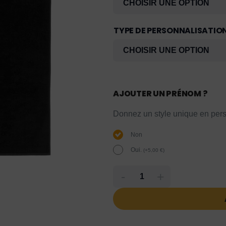
TYPE DE PERSONNALISATIO
AJOUTER UN PRÉNOM ?
Donnez un style unique en pers
Non
Oui.
(
+
5,00
€
)
-
+