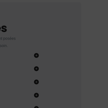
es
nt posées
soin.