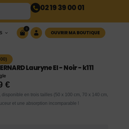
02 19 39 00 01
0
OUVRIR MA BOUTIQUE
S
00)
ERNARD Lauryne EI - Noir - k111
gle
99
€
, disponible en trois tailles (50 x 100 cm, 70 x 140 cm,
ouceur et une absorption incomparable !