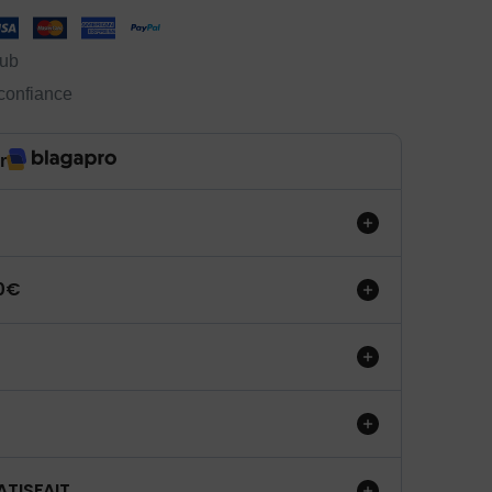
lub
 confiance
r
50€
ATISFAIT