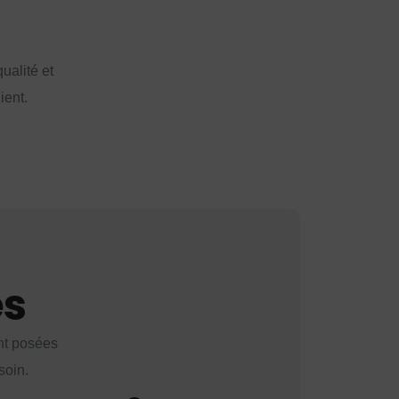
ualité et
ient.
es
nt posées
soin.