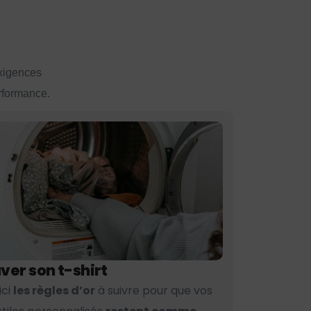
exigences
erformance.
ver son t-shirt
ici
les règles d’or
à suivre pour que vos