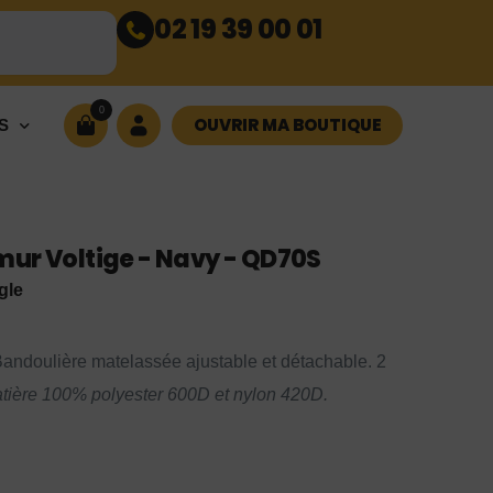
02 19 39 00 01
0
OUVRIR MA BOUTIQUE
S
ur Voltige - Navy - QD70S
gle
Bandoulière matelassée ajustable et détachable. 2
tière 100% polyester 600D et nylon 420D.