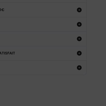
50€
ATISFAIT