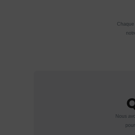
Chaque a
notr
Q
Nous avo
pour