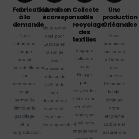
Fabrication
Livraison
Collecte
Une
à la
écoresponsable
et
production
demande
recyclage
Orléanaise
Nous avons
des
Nous
Nous
opté pour
textiles
fabriquons
produisons
Laposte en
Blagapro
chaque
localement
raison de
collabore
produit
à Orléans
ses
avec
individuellement
pour
émissions
Recygo
sur
soutenir
réduites de
pour
commande,
l'économie
CO2 et de
recycler les
ce qui
locale,
son
textiles non
permet de
diminuer
dévouement
réutilisés,
diminuer le
notre
envers des
renforçant
gaspillage
empreinte
livraisons
ainsi notre
et la
carbone et
écoresponsables.
engagement
surproduction.
assurer une