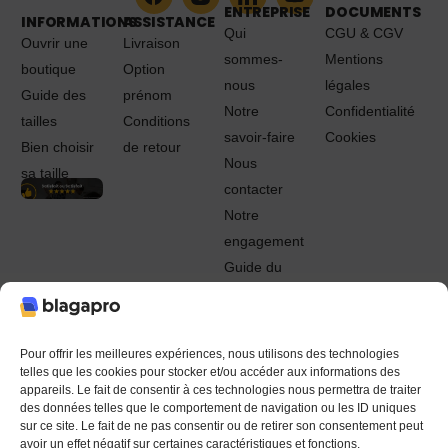
ENTREPRISE
DOCUMENTS
INFORMATIONS
ASSISTANCE
Qui
CGU & CGV
Ouvrir une
Livraison
sommes-
Mentions
boutique
Option
nous
légales
Guide des
prénom
Notre
Confidentialité
tailles
Conditions
savoir-faire
Cookies
Bien choisir
de retour
Nous
sa taille
contacter
Notre
engagement
Guide du
Pro
© 2022 - 2024 Blagapro. Tous droits réservés. Textiles
personnalisés à Orléans
Pour offrir les meilleures expériences, nous utilisons des technologies
telles que les cookies pour stocker et/ou accéder aux informations des
appareils. Le fait de consentir à ces technologies nous permettra de traiter
des données telles que le comportement de navigation ou les ID uniques
sur ce site. Le fait de ne pas consentir ou de retirer son consentement peut
avoir un effet négatif sur certaines caractéristiques et fonctions.