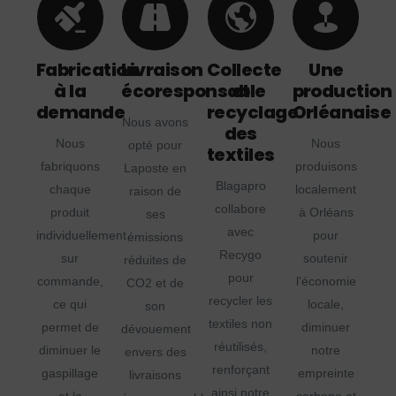
Fabrication
Livraison
Collecte
Une
à la
écoresponsable
et
production
demande
recyclage
Orléanaise
Nous avons
des
Nous
Nous
opté pour
textiles
fabriquons
produisons
Laposte en
Blagapro
chaque
localement
raison de
collabore
produit
à Orléans
ses
avec
individuellement
pour
émissions
Recygo
sur
soutenir
réduites de
pour
commande,
l'économie
CO2 et de
recycler les
ce qui
locale,
son
textiles non
permet de
diminuer
dévouement
réutilisés,
diminuer le
notre
envers des
renforçant
gaspillage
empreinte
livraisons
ainsi notre