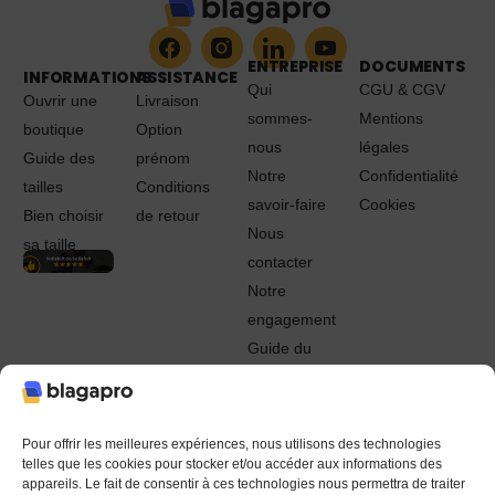
ENTREPRISE
DOCUMENTS
INFORMATIONS
ASSISTANCE
Qui
CGU & CGV
Ouvrir une
Livraison
sommes-
Mentions
boutique
Option
nous
légales
Guide des
prénom
Notre
Confidentialité
tailles
Conditions
savoir-faire
Cookies
Bien choisir
de retour
Nous
sa taille
contacter
Notre
engagement
Guide du
Pro
© 2022 - 2024 Blagapro. Tous droits réservés. Textiles
personnalisés à Orléans
Pour offrir les meilleures expériences, nous utilisons des technologies
telles que les cookies pour stocker et/ou accéder aux informations des
appareils. Le fait de consentir à ces technologies nous permettra de traiter