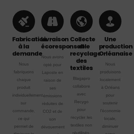
Fabrication
Livraison
Collecte
Une
à la
écoresponsable
et
production
demande
recyclage
Orléanaise
Nous avons
des
Nous
Nous
opté pour
textiles
fabriquons
produisons
Laposte en
Blagapro
chaque
localement
raison de
collabore
produit
à Orléans
ses
avec
individuellement
pour
émissions
Recygo
sur
soutenir
réduites de
pour
commande,
l'économie
CO2 et de
recycler les
ce qui
locale,
son
textiles non
permet de
diminuer
dévouement
réutilisés,