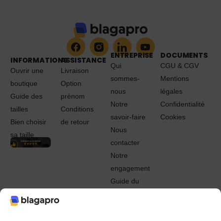
ENTREPRISE
DOCUMENTS
INFORMATIONS
ASSISTANCE
Qui
CGU & CGV
Ouvrir une
Livraison
sommes-
Mentions
boutique
Option
nous
légales
Guide des
prénom
Notre
Confidentialité
tailles
Conditions
savoir-faire
Cookies
Bien choisir
de retour
Nous
sa taille
contacter
Notre
engagement
Guide du
Pro
© 2022 - 2024 Blagapro. Tous droits réservés. Textiles
personnalisés à Orléans