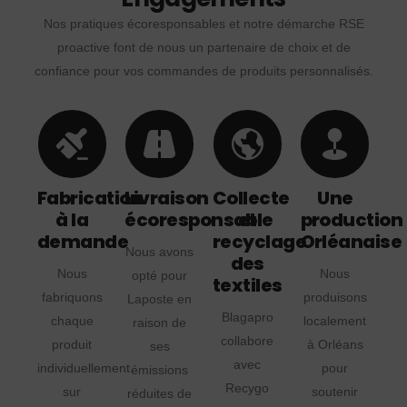
Nos pratiques écoresponsables et notre démarche RSE
proactive font de nous un partenaire de choix et de
confiance pour vos commandes de produits personnalisés.
Fabrication
Livraison
Collecte
Une
à la
écoresponsable
et
production
demande
recyclage
Orléanaise
Nous avons
des
Nous
Nous
opté pour
textiles
fabriquons
produisons
Laposte en
Blagapro
chaque
localement
raison de
collabore
produit
à Orléans
ses
avec
individuellement
pour
émissions
Recygo
sur
soutenir
réduites de