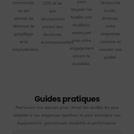
pour
commande,
l'économie
CO2 et de
recycler les
ce qui
locale,
son
textiles non
permet de
diminuer
dévouement
réutilisés,
diminuer le
notre
envers des
renforçant
gaspillage
empreinte
livraisons
ainsi notre
et la
carbone et
écoresponsables.
engagement
surproduction.
assurer une
envers la
qualité.
durabilité.
Guides pratiques
Retrouvez nos astuces pour choisir les textiles les plus
adaptés à vos exigences sportives et pour entretenir vos
équipements, garantissant durabilité et performance.