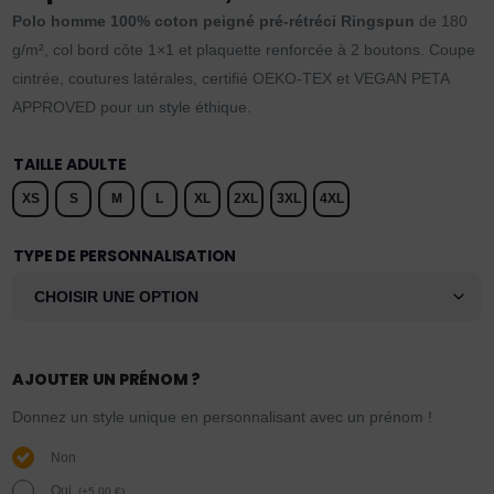
Polo homme 100% coton peigné pré-rétréci Ringspun
de 180
g/m², col bord côte 1×1 et plaquette renforcée à 2 boutons. Coupe
cintrée, coutures latérales, certifié OEKO-TEX et VEGAN PETA
APPROVED pour un style éthique.
TAILLE ADULTE
XS
S
M
L
XL
2XL
3XL
4XL
TYPE DE PERSONNALISATION
AJOUTER UN PRÉNOM ?
Donnez un style unique en personnalisant avec un prénom !
Non
Oui.
(
+
5,00
€
)