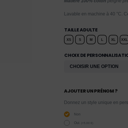
Matière 100% coton
peigné pré
Lavable en machine à 40 °C.
TAILLE ADULTE
XS
S
M
L
XL
XXL
CHOIX DE PERSONNALISATI
AJOUTER UN PRÉNOM ?
Donnez un style unique en pers
Non
Oui.
(
+
5,00
€
)