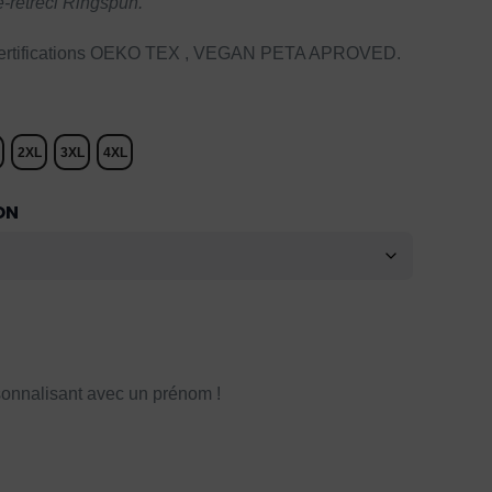
-rétréci Ringspun.
 Certifications OEKO TEX , VEGAN PETA APROVED.
2XL
3XL
4XL
ON
onnalisant avec un prénom !