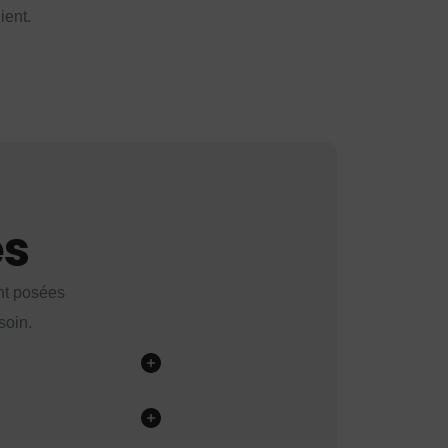
ient.
es
nt posées
soin.