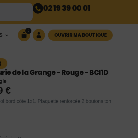
02 19 39 00 01
0
OUVRIR MA BOUTIQUE
S
)
ie de la Grange - Rouge - BCI1D
gle
99
€
ol bord côte 1x1. Plaquette renforcée 2 boutons ton