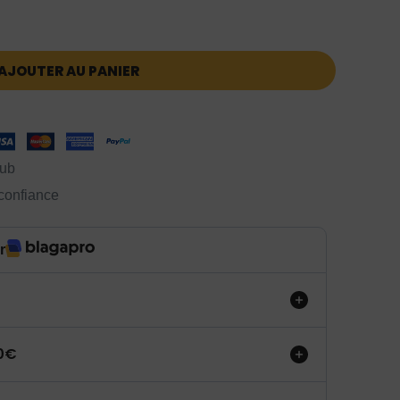
AJOUTER AU PANIER
lub
 confiance
r
50€