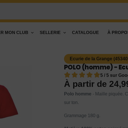
R MON CLUB
SELLERIE
CATALOGUE
À PROPO
Ecurie de la Grange (45340
POLO (homme) - Ecur
5 / 5 sur Goo
À partir de
24,
Polo homme
- Maille piquée. C
sur ton.
Grammage 180 g.