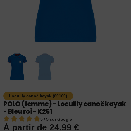
Loeuilly canoë kayak (80160)
POLO (femme) - Loeuilly canoë kayak
- Bleu roi - K251
5 / 5 sur Google
À partir de
24,99
€