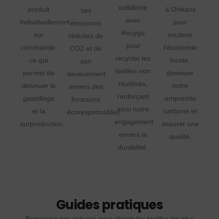
collabore
produit
à Orléans
ses
avec
individuellement
pour
émissions
Recygo
sur
soutenir
réduites de
pour
commande,
l'économie
CO2 et de
recycler les
ce qui
locale,
son
textiles non
permet de
diminuer
dévouement
réutilisés,
diminuer le
notre
envers des
renforçant
gaspillage
empreinte
livraisons
ainsi notre
et la
carbone et
écoresponsables.
engagement
surproduction.
assurer une
envers la
qualité.
durabilité.
Guides pratiques
Retrouvez nos astuces pour choisir les textiles les plus