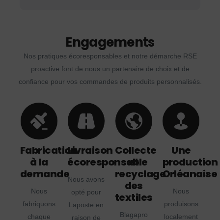
Engagements
Nos pratiques écoresponsables et notre démarche RSE
proactive font de nous un partenaire de choix et de
confiance pour vos commandes de produits personnalisés.
Fabrication
Livraison
Collecte
Une
à la
écoresponsable
et
production
demande
recyclage
Orléanaise
Nous avons
des
Nous
Nous
opté pour
textiles
fabriquons
produisons
Laposte en
Blagapro
chaque
localement
raison de