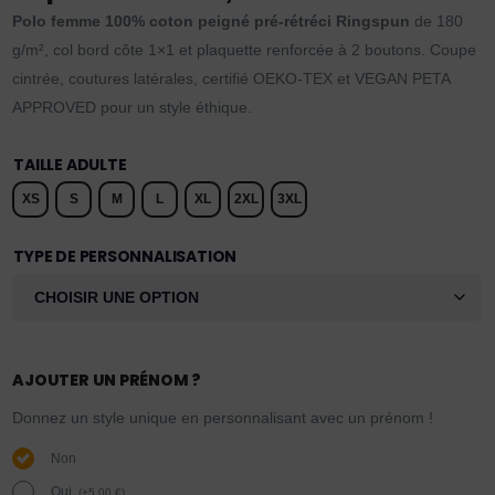
Polo femme 100% coton peigné pré-rétréci Ringspun
de 180
g/m², col bord côte 1×1 et plaquette renforcée à 2 boutons. Coupe
cintrée, coutures latérales, certifié OEKO-TEX et VEGAN PETA
APPROVED pour un style éthique.
TAILLE ADULTE
XS
S
M
L
XL
2XL
3XL
TYPE DE PERSONNALISATION
AJOUTER UN PRÉNOM ?
Donnez un style unique en personnalisant avec un prénom !
Non
Oui.
(
+
5,00
€
)