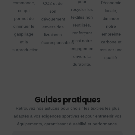
pour
commande,
l'économie
CO2 et de
recycler les
ce qui
locale,
son
textiles non
permet de
diminuer
dévouement
réutilisés,
diminuer le
notre
envers des
renforçant
gaspillage
empreinte
livraisons
ainsi notre
et la
carbone et
écoresponsables.
engagement
surproduction.
assurer une
envers la
qualité.
durabilité.
Guides pratiques
Retrouvez nos astuces pour choisir les textiles les plus
adaptés à vos exigences sportives et pour entretenir vos
équipements, garantissant durabilité et performance.