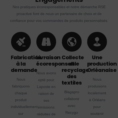
Nos pratiques écoresponsables et notre démarche RSE
proactive font de nous un partenaire de choix et de
confiance pour vos commandes de produits personnalisés.
Fabrication
Livraison
Collecte
Une
à la
écoresponsable
et
production
demande
recyclage
Orléanaise
Nous avons
des
Nous
Nous
opté pour
textiles
fabriquons
produisons
Laposte en
Blagapro
chaque
localement
raison de
collabore
produit
à Orléans
ses
avec
individuellement
pour
émissions
Recygo
sur
soutenir
réduites de