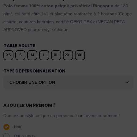
Polo femme 100% coton peigné pré-rétréci Ringspun
de 180
g/m², col bord côte 1×1 et plaquette renforcée à 2 boutons. Coupe
cintrée, coutures latérales, certifié OEKO-TEX et VEGAN PETA
APPROVED pour un style éthique.
TAILLE ADULTE
XS
S
M
L
XL
2XL
3XL
TYPE DE PERSONNALISATION
AJOUTER UN PRÉNOM ?
Donnez un style unique en personnalisant avec un prénom !
Non
Oui.
(
+
5,00
€
)