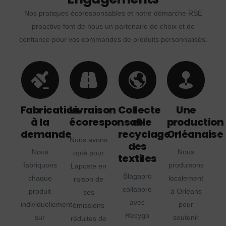
Nos pratiques écoresponsables et notre démarche RSE
proactive font de nous un partenaire de choix et de
confiance pour vos commandes de produits personnalisés.
Fabrication
Livraison
Collecte
Une
à la
écoresponsable
et
production
demande
recyclage
Orléanaise
Nous avons
des
Nous
Nous
opté pour
textiles
fabriquons
produisons
Laposte en
Blagapro
chaque
localement
raison de
collabore
produit
à Orléans
ses
avec
individuellement
pour
émissions
Recygo
sur
soutenir
réduites de