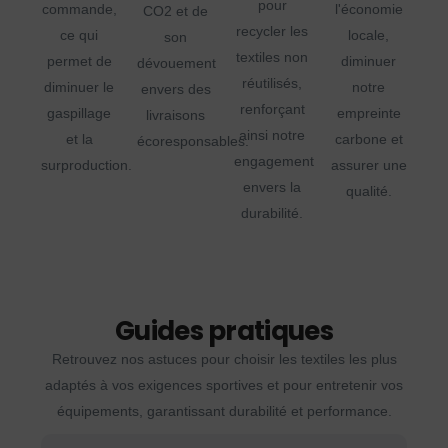
pour
commande,
l'économie
CO2 et de
recycler les
ce qui
locale,
son
textiles non
permet de
diminuer
dévouement
réutilisés,
diminuer le
notre
envers des
renforçant
gaspillage
empreinte
livraisons
ainsi notre
et la
carbone et
écoresponsables.
engagement
surproduction.
assurer une
envers la
qualité.
durabilité.
Guides pratiques
Retrouvez nos astuces pour choisir les textiles les plus
adaptés à vos exigences sportives et pour entretenir vos
équipements, garantissant durabilité et performance.