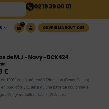
02 19 39 00 01
0
OUVRIR MA BOUTIQUE
S
as de M.J - Navy - BCK424
gle
99
€
lo en 100% coton pré-rétréci Ringspun (Better Cotton)
 en bord côte 1x1 ainsi qu’une patte de boutonnage
 : 180 g/m². Tailles : 5/6 à 12/13 ans.