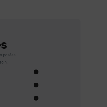
es
nt posées
soin.