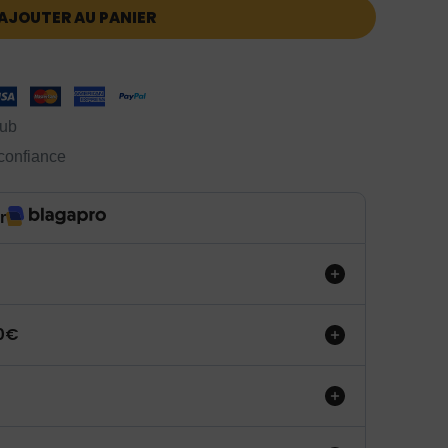
AJOUTER AU PANIER
lub
 confiance
r
50€