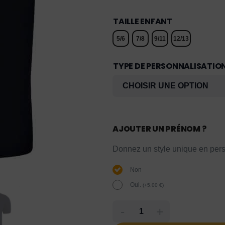
TAILLE ENFANT
5/6
7/8
9/11
12/13
TYPE DE PERSONNALISATIO
AJOUTER UN PRÉNOM ?
Donnez un style unique en pers
Non
Oui.
(
+
5,00
€
)
-
+