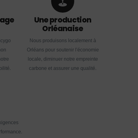
lage
Une production
Orléanaise
ecygo
Nous produisons localement à
non
Orléans pour soutenir l'économie
notre
locale, diminuer notre empreinte
lité.
carbone et assurer une qualité.
exigences
erformance.