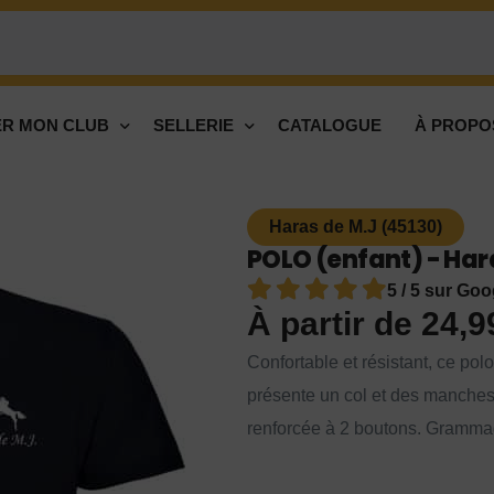
R MON CLUB
SELLERIE
CATALOGUE
À PROPO
Haras de M.J (45130)
POLO (enfant) - Har
5 / 5 sur Goo
À partir de
24,
Confortable et résistant, ce po
présente un col et des manches
renforcée à 2 boutons. Grammage