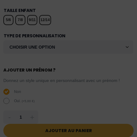
TAILLE ENFANT
5/6
7/8
9/11
12/14
TYPE DE PERSONNALISATION
AJOUTER UN PRÉNOM ?
Donnez un style unique en personnalisant avec un prénom !
Non
Oui.
(
+
5,00
€
)
-
+
AJOUTER AU PANIER