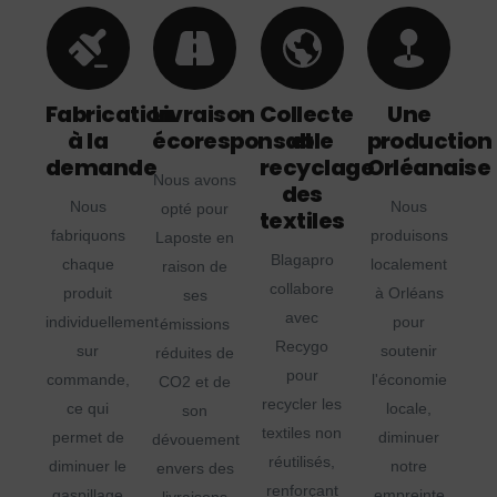
Fabrication
Livraison
Collecte
Une
à la
écoresponsable
et
production
demande
recyclage
Orléanaise
Nous avons
des
Nous
Nous
opté pour
textiles
fabriquons
produisons
Laposte en
Blagapro
chaque
localement
raison de
collabore
produit
à Orléans
ses
avec
individuellement
pour
émissions
Recygo
sur
soutenir
réduites de
pour
commande,
l'économie
CO2 et de
recycler les
ce qui
locale,
son
textiles non
permet de
diminuer
dévouement
réutilisés,
diminuer le
notre
envers des
renforçant
gaspillage
empreinte