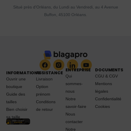
Situé près d'Orléans, du Lundi au Vendredi, au 4 Avenue
Buffon, 45100 Orléans.
ENTREPRISE
DOCUMENTS
INFORMATIONS
ASSISTANCE
Qui
CGU & CGV
Ouvrir une
Livraison
sommes-
Mentions
boutique
Option
nous
légales
Guide des
prénom
Notre
Confidentialité
tailles
Conditions
savoir-faire
Cookies
Bien choisir
de retour
Nous
sa taille
contacter
Notre