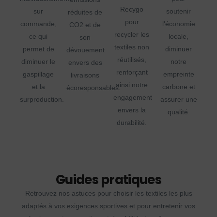
Recygo
sur
soutenir
réduites de
pour
commande,
l'économie
CO2 et de
recycler les
ce qui
locale,
son
textiles non
permet de
diminuer
dévouement
réutilisés,
diminuer le
notre
envers des
renforçant
gaspillage
empreinte
livraisons
ainsi notre
et la
carbone et
écoresponsables.
engagement
surproduction.
assurer une
envers la
qualité.
durabilité.
Guides pratiques
Retrouvez nos astuces pour choisir les textiles les plus
adaptés à vos exigences sportives et pour entretenir vos