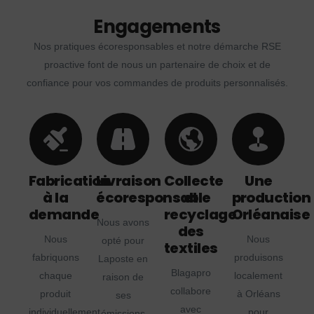
Engagements
Nos pratiques écoresponsables et notre démarche RSE
proactive font de nous un partenaire de choix et de
confiance pour vos commandes de produits personnalisés.
Fabrication
Livraison
Collecte
Une
à la
écoresponsable
et
production
demande
recyclage
Orléanaise
Nous avons
des
Nous
Nous
opté pour
textiles
fabriquons
produisons
Laposte en
Blagapro
chaque
localement
raison de
collabore
produit
à Orléans
ses
avec
individuellement
pour
émissions