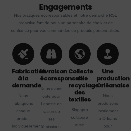
Engagements
Nos pratiques écoresponsables et notre démarche RSE
proactive font de nous un partenaire de choix et de
confiance pour vos commandes de produits personnalisés.
Fabrication
Livraison
Collecte
Une
à la
écoresponsable
et
production
demande
recyclage
Orléanaise
Nous avons
des
Nous
Nous
opté pour
textiles
fabriquons
produisons
Laposte en
Blagapro
chaque
localement
raison de
collabore
produit
à Orléans
ses
avec
individuellement
pour
émissions