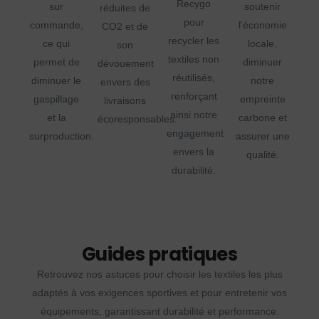
Recygo
sur
soutenir
réduites de
pour
commande,
l'économie
CO2 et de
recycler les
ce qui
locale,
son
textiles non
permet de
diminuer
dévouement
réutilisés,
diminuer le
notre
envers des
renforçant
gaspillage
empreinte
livraisons
ainsi notre
et la
carbone et
écoresponsables.
engagement
surproduction.
assurer une
envers la
qualité.
durabilité.
Guides pratiques
Retrouvez nos astuces pour choisir les textiles les plus
adaptés à vos exigences sportives et pour entretenir vos
équipements, garantissant durabilité et performance.