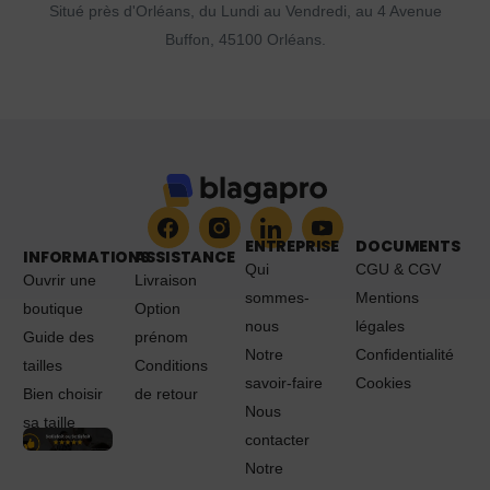
Situé près d'Orléans, du Lundi au Vendredi, au 4 Avenue
Buffon, 45100 Orléans.
ENTREPRISE
DOCUMENTS
INFORMATIONS
ASSISTANCE
Qui
CGU & CGV
Ouvrir une
Livraison
sommes-
Mentions
boutique
Option
nous
légales
Guide des
prénom
Notre
Confidentialité
tailles
Conditions
savoir-faire
Cookies
Bien choisir
de retour
Nous
sa taille
contacter
Notre