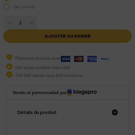
Oui.
(
+
5,00
€
)
-
+
AJOUTER AU PANIER
Paiement sécurisé avec
Cet achat soutient votre club
+20 000 clients nous font confiance
Vendu et personnalisé par
Détails du produit