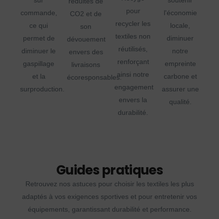
réduites de
pour
commande,
l'économie
CO2 et de
recycler les
ce qui
locale,
son
textiles non
permet de
diminuer
dévouement
réutilisés,
diminuer le
notre
envers des
renforçant
gaspillage
empreinte
livraisons
ainsi notre
et la
carbone et
écoresponsables.
engagement
surproduction.
assurer une
envers la
qualité.
durabilité.
Guides pratiques
Retrouvez nos astuces pour choisir les textiles les plus
adaptés à vos exigences sportives et pour entretenir vos
équipements, garantissant durabilité et performance.