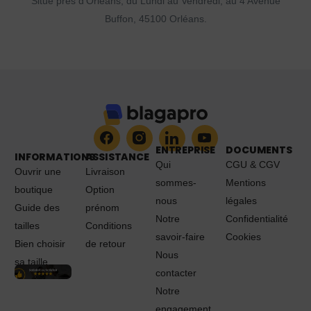
Situé près d'Orléans, du Lundi au Vendredi, au 4 Avenue
Buffon, 45100 Orléans.
ENTREPRISE
DOCUMENTS
INFORMATIONS
ASSISTANCE
Qui
CGU & CGV
Ouvrir une
Livraison
sommes-
Mentions
boutique
Option
nous
légales
Guide des
prénom
Notre
Confidentialité
tailles
Conditions
savoir-faire
Cookies
Bien choisir
de retour
Nous
sa taille
contacter
Notre
engagement