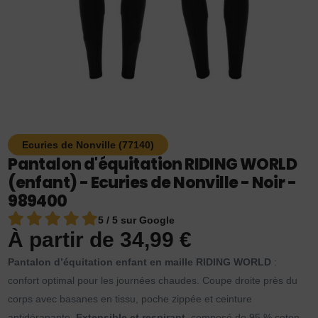
Ecuries de Nonville (77140)
Pantalon d'équitation RIDING WORLD
(enfant) - Ecuries de Nonville - Noir -
989400
5 / 5 sur Google
À partir de
34,99
€
Pantalon d’équitation enfant en maille RIDING WORLD
:
confort optimal pour les journées chaudes. Coupe droite près du
corps avec basanes en tissu, poche zippée et ceinture
antidérapante.
Extensible et respirant
, composé de 95 % coton