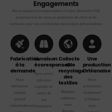
Engagements
Nos pratiques écoresponsables et notre démarche RSE
proactive font de nous un partenaire de choix et de
confiance pour vos commandes de produits personnalisés.
Fabrication
Livraison
Collecte
Une
à la
écoresponsable
et
production
demande
recyclage
Orléanaise
Nous avons
des
Nous
Nous
opté pour
textiles
fabriquons
produisons
Laposte en
Blagapro
chaque
localement
raison de
collabore
produit
à Orléans
ses
avec
individuellement
pour
émissions
Recygo
sur
soutenir