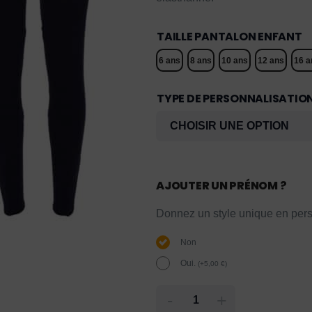
TAILLE PANTALON ENFANT
6 ans
8 ans
10 ans
12 ans
16 a
TYPE DE PERSONNALISATIO
AJOUTER UN PRÉNOM ?
Donnez un style unique en pers
Non
Oui.
(
+
5,00
€
)
-
+