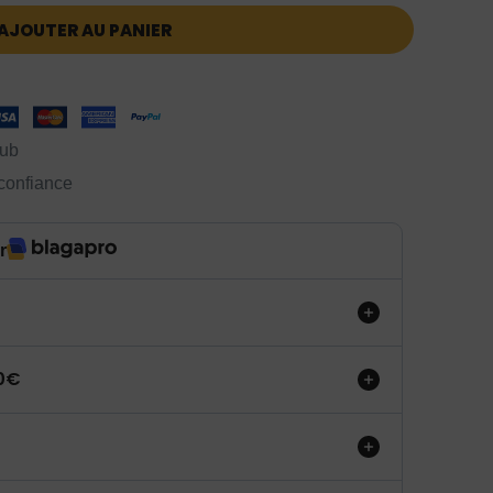
AJOUTER AU PANIER
lub
 confiance
r
50€