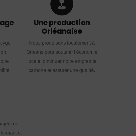
lage
Une production
Orléanaise
ecygo
Nous produisons localement à
non
Orléans pour soutenir l'économie
notre
locale, diminuer notre empreinte
lité.
carbone et assurer une qualité.
exigences
erformance.