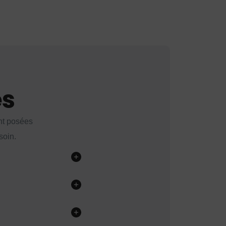
es
nt posées
soin.