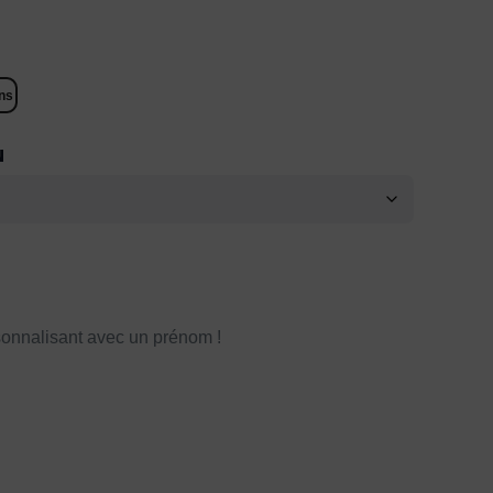
ns
N
onnalisant avec un prénom !