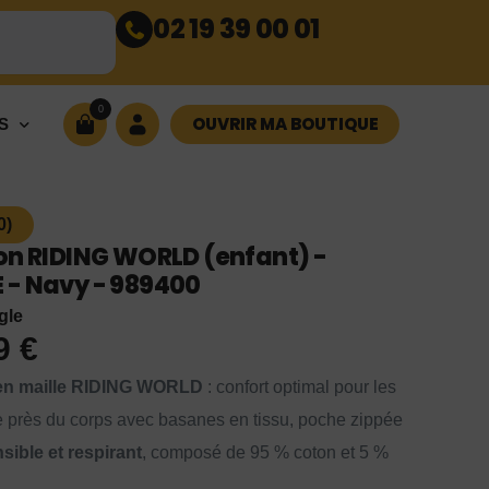
02 19 39 00 01
0
OUVRIR MA BOUTIQUE
S
0)
on RIDING WORLD (enfant) -
 - Navy - 989400
gle
99
€
t en maille RIDING WORLD
: confort optimal pour les
 près du corps avec basanes en tissu, poche zippée
sible et respirant
, composé de 95 % coton et 5 %