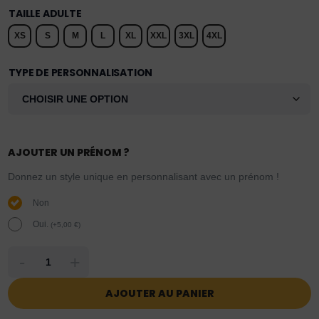
TAILLE ADULTE
XS
S
M
L
XL
XXL
3XL
4XL
TYPE DE PERSONNALISATION
AJOUTER UN PRÉNOM ?
Donnez un style unique en personnalisant avec un prénom !
Non
Oui.
(
+
5,00
€
)
-
+
AJOUTER AU PANIER