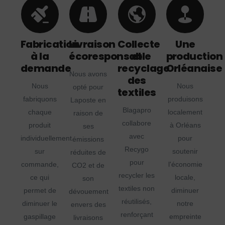
Fabrication
Livraison
Collecte
Une
à la
écoresponsable
et
production
demande
recyclage
Orléanaise
Nous avons
des
Nous
Nous
opté pour
textiles
fabriquons
produisons
Laposte en
Blagapro
chaque
localement
raison de
collabore
produit
à Orléans
ses
avec
individuellement
pour
émissions
Recygo
sur
soutenir
réduites de
pour
commande,
l'économie
CO2 et de
recycler les
ce qui
locale,
son
textiles non
permet de
diminuer
dévouement
réutilisés,
diminuer le
notre
envers des
renforçant
gaspillage
empreinte
livraisons