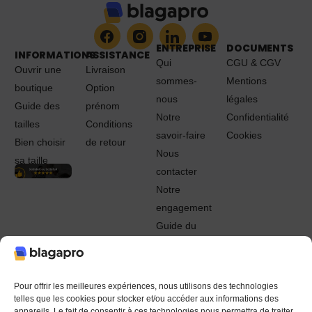
ENTREPRISE
DOCUMENTS
INFORMATIONS
ASSISTANCE
Qui
CGU & CGV
Ouvrir une
Livraison
sommes-
Mentions
boutique
Option
nous
légales
Guide des
prénom
Notre
Confidentialité
tailles
Conditions
savoir-faire
Cookies
Bien choisir
de retour
Nous
sa taille
contacter
Notre
engagement
Guide du
Pro
© 2022 - 2024 Blagapro. Tous droits réservés. Textiles
personnalisés à Orléans
Pour offrir les meilleures expériences, nous utilisons des technologies
telles que les cookies pour stocker et/ou accéder aux informations des
appareils. Le fait de consentir à ces technologies nous permettra de traiter